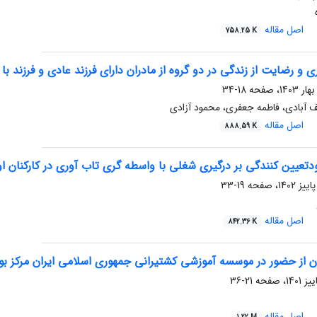
اصل مقاله
758.25 K
ی و رضایت از زندگی در دو گروه از مادران دارای فرزند عادی و فرزند ب
18-34
ف آبادی، فاطمه جعفری، محمود آزادی
اصل مقاله
888.59 K
عیین کنندگی بر درگیری شغلی با واسطه گری تاب آوری در کارکنان اورژانس 115 است
19-33
اصل مقاله
842.36 K
ن از حضور در موسسه آموزشی کشتیرانی جمهوری اسلامی ایران مرکز بو
21-36
اصل مقاله