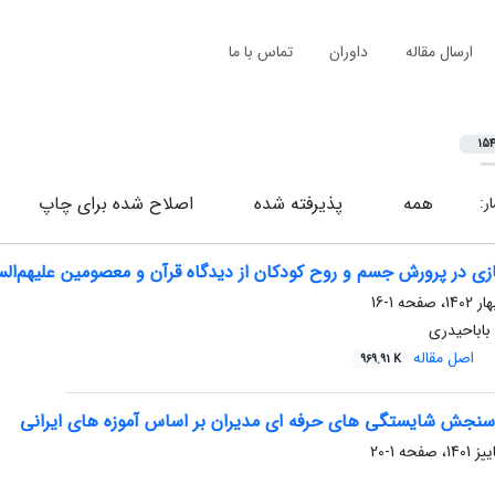
ارسال مقاله
داوران
تماس با ما
154
همه
پذیرفته شده
اصلاح شده برای چاپ
ار:
زی در پرورش جسم و روح کودکان از دیدگاه قرآن و معصومین علیهم‌الس
1-16
باباحیدری
اصل مقاله
969.91 K
سنجش شایستگی های حرفه ای مدیران بر اساس آموزه های ایرانی
1-20