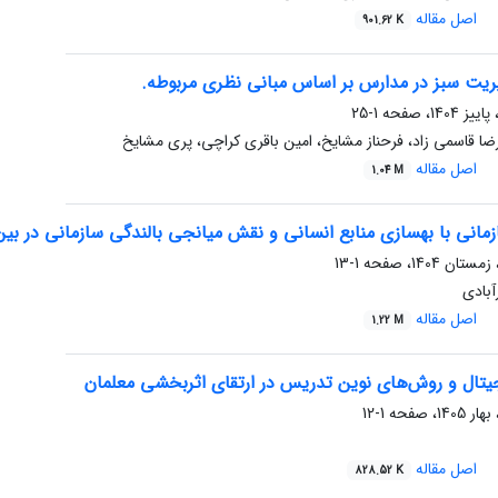
اصل مقاله
901.62 K
ریت سبز در مدارس بر اساس مبانی نظری مربوطه.
1-25
یرضا قاسمی زاد، فرحناز مشایخ، امین باقری کراچی، پری مشایخ
اصل مقاله
1.04 M
انی با بهسازی منابع انسانی و نقش میانجی بالندگی سازمانی در بین
1-13
آبادی
اصل مقاله
1.22 M
تال و روش‌های نوین تدریس در ارتقای اثربخشی معلمان
1-12
اصل مقاله
828.52 K