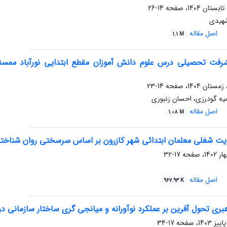
14-26
شهیدی
اصل مقاله
1.1 M
رفت تحصیلی درس علوم دانش آموزان مقطع ابتدایی نورآباد ممس
14-23
یه گودرزی، احسان زنبوری
اصل مقاله
1.08 M
ت شغلی معلمان ابتدائی شهر کازرون بر اساس سرسختی روان شناختی
17-32
اصل مقاله
967.93 K
بری تحول آفرین بر عملکرد نوآورانه و میانجی گری ساختار سازمانی 
17-34