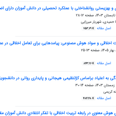
ی و بهزیستی روانشناختی با عملکرد تحصیلی در دانش ‏آموزان دارای اض
12-28
حمیدی، شهریار میرزایی
اصل مقاله
753.69 K
ت اخلاقی و سواد هوش مصنوعی: پیامدهایی برای تعامل اخلاقی در ع
13-25
اصل مقاله
843.26 K
گی به اعتیاد براساس کژتنظیمی هیجانی و پایداری روانی در دانشجویان
14-30
ه کریمی
اصل مقاله
484.48 K
هوش معنوی در رابطه تربیت اخلاقی با تفکر انتقادی دانش آموزان مق