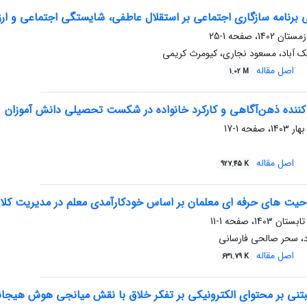
 برنامه سازگاری اجتماعی بر استقلال عاطفی، شایستگی اجتماعی و 
1-25
ک آباد، مسعود نجاری، کیومرث کریمی
اصل مقاله
1.02 M
کننده ذهن‌آگاهی و کارکرد خانواده در شکست تحصیلی دانش‏ آموزان
1-17
اصل مقاله
927.45 K
یت های حرفه ای معلمان بر اساس خودکارآمدی معلم در مدیریت کل
1-11
، سحر صالحی فارسانی
اصل مقاله
631.79 K
بتنی بر محتوای الکترونیکی بر تفکر خلاق با نقش میانجی هوش هیجا