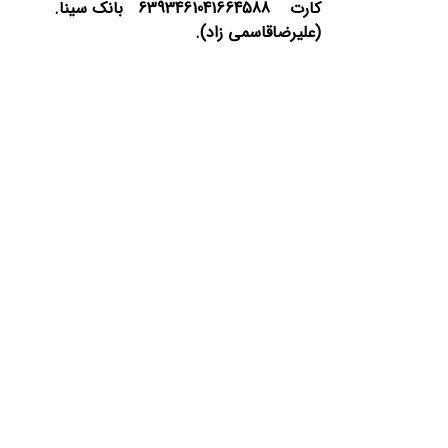
کارت 6393461041664588 بانک سینا.
(علیرضاقاسمی زاد).