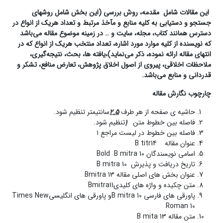
این مقالات شامل
مقدمه، روش بررسی (این بخش شامل روش
های
جستجو و دستیابی به کلیه منابع و مآخذ مرتبط و تعداد هریک از انواع در
دسترس همانند کتاب، مجله، سایت و .. در زمینه موضوع مقاله می
باشد
که نویسنده از کلیه موارد مورد اشاره، تعداد منتخب هریک از انواع که در
انتهای مقاله ارائه نموده، ذکر می
نماید)،یافته ها، بحث، نتیجه
گیری،
ملاحظات اخلاقی، پیروی از اصول اخلاق پژوهش، تعارض منافع، تشکر و
قدردانی و منابع می
باشد
.
چارچوب نگارش مقاله
حاشیه ی صفحه از هر طرف
2.5
سانتیمتر تنظیم شود.
فاصله بین خطوط متن
1
تنظیم شود.
فاصله بین خطوط در لیست مراجع ۱
عنوان مقاله B titr14
اسامی نویسندگان 10 Bold B mitra
تاریخ دریافت و پذیرش B mitra 10
عنوان بخش های اصلی مقاله Bmitra 13
متن چکیده و واژه های کلیدیBmitra11
پاورقی های فارسی 10 B mitraو پاورقی های انگلیسیTimes New
Roman 10
متن مقاله B mita 13