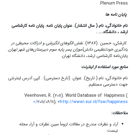
Plenum Press.
پایان نامه ها
نام خانوادگی، نام.( سال انتشار)
.
عنوان پایان نامه. پایان نامه کارشناسی
ارشد ، دانشگاه
.... .
کارشکی، حسین .(1387).
نقش الگوهای انگیزشی و ادراکات محیطی در
یادگیری خودتنظیمی دانش
آموزان پسر پایه سوم دبیرستان
های شهر تهران
.
پایان‌نامه کارشناسی ارشد، دانشگاه تهران.
منابع مورد استفاده از اینترنت
نام خانوادگی، نام.( تاریخ). عنوان. (تارخ دسترسی) . کپی آدرس اینترنتی
جهت دسترسی مستقیم.
Veenhoven, R. (2011). World Database of Happiness (
2011/06/11); <
http://www1.eur.nl/fsw/happiness/>
ملاحظات
:
آراء و نظرات مندرج در مقالات لزوماً مبین نظرات و آراء مجله
نیست.