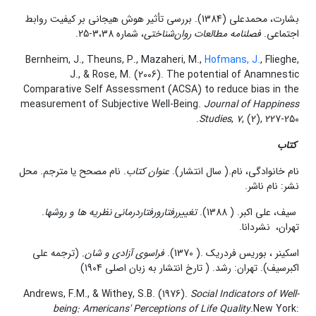
بشارت، محمدعلی (1384). بررسی تأثیر هوش هیجانی بر کیفیت روابط
اجتماعی.
فصلنامه مطالعات روان
شناختی
، شماره 3،38-25.
Bernheim, J., Theuns, P., Mazaheri, M.,
Hofmans, J.
, Flieghe,
J., & Rose, M. (2006). The potential of Anamnestic
Comparative Self Assessment (ACSA) to reduce bias in the
measurement of Subjective Well-Being.
Journal of Happiness
Studies
,
7
, (2), 227-250.
کتاب
نام خانوادگی، نام.( سال انتشار).
عنوان کتاب
. نام مصحح یا مترجم. محل
نشر: نام ناشر.
سیف، علی اکبر. ( 1388).
تغییررفتارورفتاردرمانی نظریه ها و روشها
.
تهران، نشردانا.
اسکینر ، بوریس فردریک .( 1370).
فراسوی آزادی و شان
.
(ترجمه علی
اکبرسیف). تهران: رشد. ( تارخ انتشار به زبان اصلی 1904)
Andrews, F.M., & Withey, S.B. (1976).
Social Indicators of Well-
being: Americans' Perceptions of Life Quality
.New York: