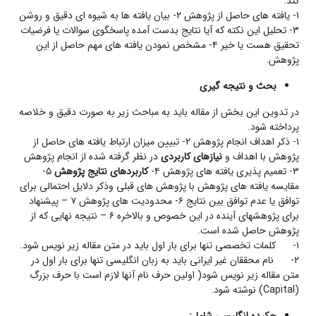
کند.
۱- یافته های حاصل از پژوهش ۲- بیان یافته ها به شیوه ای دقیق و روشن
۳- تحلیل این نکته که آیا نتایج بدست آمده پاسخگوی سوالات یا فرضیات
تحقیق هست یا خیر ۴- مشخص نمودن یافته های مهم حاصل از این
پژوهش.
بحث و نتیجه گیری
در تدوین این بخش از مقاله باید به مباحث زیر به صورت دقیق و خلاصه
پرداخته شود.
۱- ذکر اهداف انجام پژوهش ۲- تبیین میزان ارتباط یافته های حاصل از
پژوهش با اهداف و
نیازهای کاربردی
در نظر گرفته شده از انجام پژوهش
۳- تعمیم پذیری یافته های پژوهش ۴-
کاربردهای نتایج پژوهش
۵-
مقایسه یافته های پژوهش با پژوهش های قبلی وذکر دلایل احتمالی برای
توافق یا عدم توافق بین نتایج ۶- محدودیت های پژوهش ۷ – پیشنهاد
برای پژوهشهای آینده در این خصوص و بالاخره ۶ – نتیجه نهایی که از
پژوهش حاصل شده است.
۱- کلمات تخصصی تنها برای بار اول باید در متن مقاله زیر نویس شود.
۲- نام محققان غیر ایرانی باید به زبان انگلیسی تنها برای بار اول در
متن مقاله زیر نویس شود( اولین حرف نام آنها لازم است با حرف بزرگ
(Capital) نوشته شود.