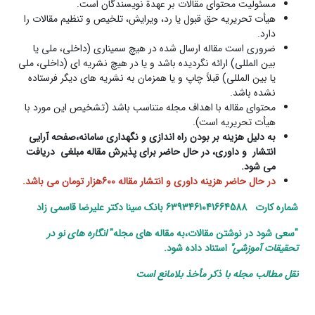
مسئولیت محتوای مقالات بر عهدة نویسندگان است.
هیأت تحریریه حق قبول یا رد، ویرایش، تلخیص و تنظیم مقالات را
دارد.
ضروری است مقاله ارسال شده در هیچ سمیناری (داخلی، ملی یا
بین المللی) ارائه نگردیده باشد و یا در هیچ نشریه ای (داخلی، ملی
یا بین المللی) قبلاً چاپ و یا همزمان به نشریه های دیگر فرستاده
نشده باشد.
محتوای مقاله با اهداف مجله متناسب باشد (تشخیص این مورد با
هیأت تحریریه است).
به دلیل هزینه بر بودن راه اندازی و نگهداری سامانه،صفحه آرایی
انتشار
و داوری، در حال حاضر برای پذیرش مقاله مبلغی
دریافت
می شود
.
در حال حاضر هزینه داوری و انتشار مقاله 600هزار تومان می باشد
.
شماره کارت
6393461041664588 بانک سینا دکتر علیرضا قاسمی زاد
"
سعی شود در نوشتن مقالات،به مقاله های مجله
"
انگاره های نو در
تحقیقات آموزشی
"
استناد داده شود
.
نقل مطالب مجله با ذکر مأخذ بلامانع است