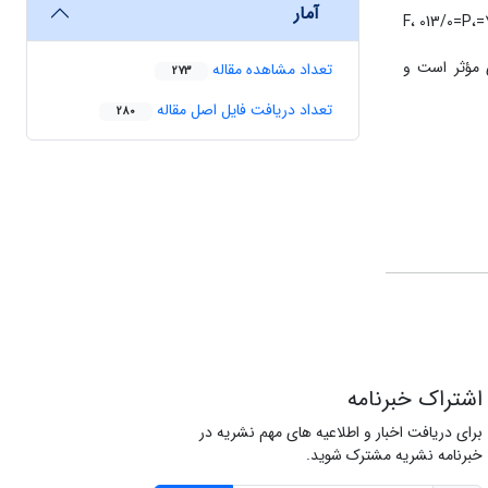
آمار
یافته‏ها: نتایج نشان داد درمان درمان یکپارچه حسی-حرکتی بر افزایش خودپنداره (54/38=F، 014/0=P، 607/0=η) و کاهش دشواری در تنظیم هیجان (79/28=F، 013/0=P،
ی مؤثر است و
تعداد مشاهده مقاله
273
تعداد دریافت فایل اصل مقاله
280
اشتراک خبرنامه
برای دریافت اخبار و اطلاعیه های مهم نشریه در
خبرنامه نشریه مشترک شوید.