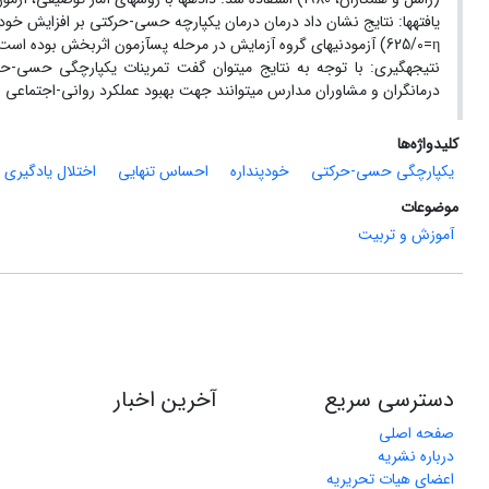
625/0=η) آزمودنی‏های گروه آزمایش در مرحله پس‏آزمون اثربخش بوده است (05/0>P).
نتیجه‏گیری: با توجه به نتایج می‏توان گفت تمرینات یکپارچگی حسی-حرک
درمانگران و مشاوران مدارس می‏توانند جهت بهبود عملکرد روانی-اجتماعی 
کلیدواژه‌ها
یکپارچگی حسی-حرکتی
خودپنداره
احساس تنهایی
اختلال یادگیری
موضوعات
آموزش و تربیت
دسترسی سریع
آخرین اخبار
صفحه اصلی
درباره نشریه
اعضای هیات تحریریه