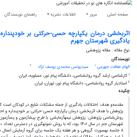
صفحه اصلی
مرور
اطلاعات نشریه
راهنمای نویسندگان
اثربخشی درمان یکپارچه حسی-حرکتی بر خودپنداره 
یادگیری شهرستان جهرم
نوع مقاله : مقاله پژوهشی
نویسندگان
2
1
الهام عفافت جهرمی
سیدیونس محمدی یوسف نژاد
1
کارشناسی ارشد گروه روانشناسی، دانشگاه پیام نور، عسلویه، ایران.
2
استادیار گروه روانشناسی، دانشگاه پیام نور، تهران، ایران.
چکیده
مقدمه‌و هدف: اختلالات یادگیری از جمله مشکلات شایع در کودکان است 
پژوهش با هدف اثربخشی درمان یکپارچه حسی-حرکتی بر خودپنداره و احساس
روش‌شناسی پژوهش: پژوهش نیمه‏آزمایشی با طرح پیش‏آزمون و پس‏آزمون با
(راسل و همکاران، 1980) استفاده شد. داده‏ها با روش‏های آمار توصیفی، آزمون پیش‏فرض‏های آماری و تحلیل کوواریانس با نرم‏افزار آماری SPSS-26 تحلیل شد.