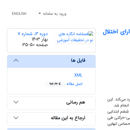
ورود به سامانه
ENGLISH
ای اختلال
دوره 3، شماره 7
بهار 1403
صفحه
35-50
فایل ها
XML
اصل مقاله
962.32 K
 می‌کند. این
هم رسانی
انجام شد.
 ششم ابتدایی
ارجاع به این مقاله
ن شدند. درمان یکپارچگی حسی-حرکتی طی
ی اطلاعات از پرسشنامه خودپنداره (ساراسوت، 1999) و پرسشنامه احساس تنهایی