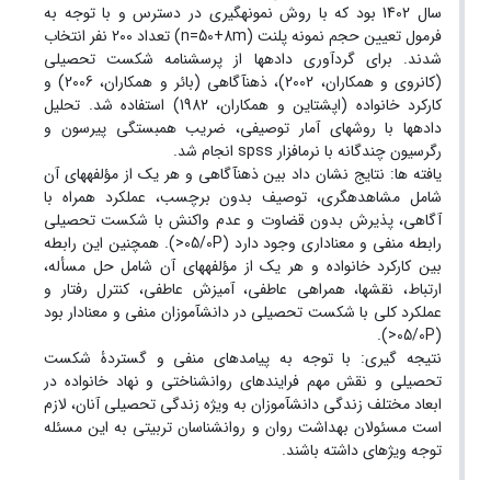
سال 1402 بود که با روش نمونه‏گیری در دسترس و با توجه به
فرمول تعیین حجم نمونه پلنت (n=50+8m) تعداد 200 نفر انتخاب
شدند. برای گردآوری داده‏ها از پرسشنامه شکست تحصیلی
(کانروی و همکاران، 2002)، ذهن‏آگاهی (بائر و همکاران، 2006) و
کارکرد خانواده (اپشتاین و همکاران، 1982) استفاده شد. تحلیل
داده‏ها با روش‏های آمار توصیفی، ضریب همبستگی پیرسون و
رگرسیون چندگانه با نرم‏افزار spss انجام شد.
یافته ها: نتایج نشان داد بین ذهن‏آگاهی و هر یک از مؤلفه‏های آن
شامل مشاهده‏گری، توصیف بدون برچسب، عملکرد همراه با
آگاهی، پذیرش بدون قضاوت و عدم واکنش با شکست تحصیلی
رابطه منفی و معناداری وجود دارد (05/0P<). همچنین این رابطه
بین کارکرد خانواده و هر یک از مؤلفه‏های آن شامل حل مسأله،
ارتباط، نقش‏ها، همراهی عاطفی، آمیزش عاطفی، کنترل رفتار و
عملکرد کلی با شکست تحصیلی در دانش‏آموزان منفی و معنادار بود
(05/0P<).
نتیجه گیری: با توجه به پیامدهای منفی و گستردۀ شکست
تحصیلی و نقش مهم فرایندهای روانشناختی و نهاد خانواده در
ابعاد مختلف زندگی دانش‏آموزان به ویژه زندگی تحصیلی آنان، لازم
است مسئولان بهداشت روان و روانشناسان تربیتی به این مسئله
توجه ویژه‏ای داشته باشند.