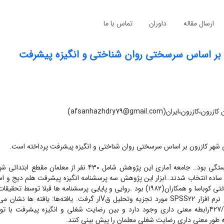
ارسال مقاله
داوران
تماس با ما
 بر اساس سرسختی روان شناختی و انگیزه پیشرفت
afsanhazhdry79@gmail.com)
شهر کازرون بر اساس سرسختی روان شناختی و انگیزه پیشرفت پرداخته است.
روش‌شناسی پژوهش: تحقیق حاضر از نظر روش و ماهیت توصیفی-همبستگی بود.. جامعه آماری این پژوهش شامل 430
پرسشنامه رضایت شغلی مینه سوتا (MSQ)و پرسشنامه سرسختی روانشناختی کوباسا و همکاران(۱۹۸۲) بود .روایی و پایایی پرسشنامه ها
شده است. داده های استخراجی با استفاده از آزمون رگرسیون چندگانه و نرم افزار SPSS22 مورد تجزیه وتحلیل قVار گر
رضایت شغلی و سرسختی روان شناختی با توجه به ضریب همبستگی427/0رابطه معنی داری وجود دارد و بین رضایت شغلی و انگیزه پ