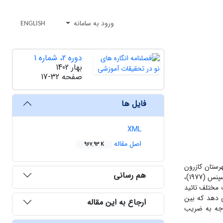
ورود به سامانه
ENGLISH
دوره 2، شماره 1
بهار 1402
صفحه
17-32
فایل ها
XML
اصل مقاله
967.93 K
 نفر از معلمان مقطع ابتدائی شهرستان کازرون
هم رسانی
است که با استفاده از جدول مورگان201 نفر را از روشن مونه گیری تصادقی ساده انتخاب شدند..ابزار این پژوهش سه پرسشنامه انگیزه پیشرفت هلم دیج و اسپنس (1977)،
 قبلا توسط تحقیقات مختلف تائید
فت. یافته‌ها: یافته ها نشان می دهد که بین
ارجاع به این مقاله
یشرفت با توجه به ضریب