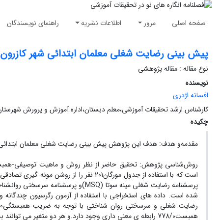
صفحه اصلی
مرور
اطلاعات نشریه
راهنمای نویسندگان
پیش بینی رضایت شغلی معلمان ابتدائی شهر کازرون
نوع مقاله : مقاله پژوهشی
نویسنده
افسانه اژدری
کارشناس ارشد تحقیقات آموزشی،معلم دبستان،اداره آموزش و پرورش شهرستان کازرون،کازرون،ایران(
چکیده
مقدمه‌و هدف: هدف این پژوهش پیش بینی رضایت شغلی معلمان ابتدائی 
همبست778/0 رابطه ی معنی داری وجود دارد.و هر دو متغیر می توانند به طور معنی داری رضایت شغلی معلمان را پیش بینی کنند.