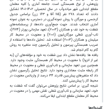
پژوهش، از نوع همبستگی است. جامعه آماری را کلیه معلمان
مقطع ابتدایی شهر میاندوآب در سال تحصیلی 1402-1401 تشکیل
دادند که تعداد 278 نفر (115 آقا و 163 زن) براساس جدول
کرجسی و مورگان با روش نمونه‌گیری در دسترس، به عنوان نمونه
آماری انتخاب شدند. جهت جمع‌آوری داده‌ها، از پرسشنامه‌های
شفقت به خود نف و همکاران (2003)، تعهد سازمانی پورتر (1974)،
تاب-آوری شغلی مورگان‌لیون (2001) و معنویت در محیط کار
میلیمان و همکاران (2003) استفاده شد. تحلیل داده‌ها با استفاده از
ضریب همبستگی پیرسون و تحلیل رگرسیون چند متغیره به روش
گام به گام انجام شد.
یافته ها: یافته‌ها نشان داد بین شفقت به خود و مؤلفه‌های آن (به
غیر از انزوا) با معنویت در محیط کار همبستگی مثبت وجود دارد.
همچنین بین تعهد سازمانی و تاب‌آوری شغلی و معنویت در محیط
کار رابطه مثبت معناداری وجود دارد. نتایج تحلیل رگرسیون نشان
داد که متغیرهای پیش‌بین قادرند 34 درصد از واریانس معنویت در
محیط کار را پیش‌بینی کنند.
نتیجه گیری: بر اساس نتایج پژوهش می‌توان گفت که شفقت به
خود، تعهد سازمانی و تاب‌آوری شغلی نقش مهمی را در معنویت در
محیط کار معلمان مقطع ابتدایی ایفا می‌کنند.
کلیدواژه‌ها