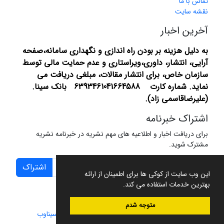
تماس با ما
نقشه سایت
آخرین اخبار
به دلیل هزینه بر بودن راه اندازی و نگهداری سامانه،صفحه
آرایی، انتشار،
داوری،ویراستاری و عدم حمایت مالی توسط
سازمان خاص، برای انتشار مقالات، مبلغی دریافت می
نماید.
شماره کارت 6393461041664588 بانک سینا.
(علیرضاقاسمی زاد).
اشتراک خبرنامه
برای دریافت اخبار و اطلاعیه های مهم نشریه در خبرنامه نشریه
مشترک شوید.
اشتراک
این وب سایت از کوکی ها برای اطمینان از ارائه
بهترین خدمات استفاده می کند.
متوجه شدم
سامانه مدیریت نشریات علمی.
طراحی و پیاده سازی از
سیناوب