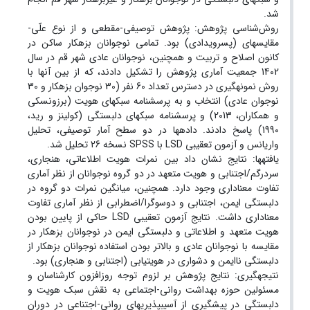
شد.
روش‌شناسی پژوهش: پژوهش توصیفی-مقطعی و از نوع علّی-
مقایسه‏ای (پس‏رویدادی) بود. تمامی نوجوانان بزهکار ساکن در
کانون اصلاح و تربیت و همچنین، نوجوانان عادی شهر قم در سال
1402 جمعیت آماری پژوهش را تشکیل دادند، که از بین آن‏ها با
روش نمونه‏گیری در دسترس تعداد 60 نفر (30 نوجوان بزهکار و 30
نوجوان عادی) انتخاب و به پرسشنامه سبک‏های هویت (برزونسکی
و همکاران، 2013) و پرسشنامه سبک‏های دلبستگی (کولینز و رید،
1990) پاسخ دادند. داده‏ها در دو سطح آمار توصیفی، تحلیل
واریانس و آزمون تعقیبی LSD با SPSS نسخه 26 تحلیل شد.
یافته‏ها: نتایج نشان داد بین نمرات هویت اطلاعاتی، هنجاری،
سردرگم/اجتنابی و هویت متعهد در دو گروه نوجوانان از نظر آماری
تفاوت معناداری وجود دارد. همچنین، میانگین نمرات دو گروه در
دلبستگی ایمن، اجتنابی و دوسوگرا/اضطرابی از نظر آماری تفاوت
معناداری داشت. نتایج آزمون تعقیبی LSD حاکی از پایین بودن
هویت متعهد و اطلاعاتی و دلبستگی ایمن در نوجوانان بزهکار در
مقایسه با نوجوانان عادی و بالاتر بودن استفاده نوجوانان بزهکار از
دلبستگی ناایمن و دشواری در هویت‏یابی (اجتنابی و هنجاری) بود.
نتیجه‏گیری: نتایج پژوهش بر لزوم توجه روزافزون کارشناسان و
مسئولین حوزه بهداشت روانی-اجتماعی به نقش سبک هویت و
دلبستگی در پیشگیری از آسیب‏پذیری‏های روانی-اجتناعی در دوران