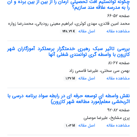
چگونه توانستیم افت تحصیلی آرمان را از بین از بین برده و آن
را به مدرسه علاقه مند سازیم؟
صفحه
52-66
محمد امین قائدی، مهدی کوثری، ابراهیم معینی رودبالی، محمدرضا زواره
مشاهده مقاله
اصل مقاله
748.79 K
بررسی تاثیر سبک رهبری خدمتگزار برعملکرد آموزگاران شهر
کازرون با واسطه گری توانمندی شغلی آنها
صفحه
67-81
بهمن سی سختی، علیرضا قاسمی زاد
مشاهده مقاله
اصل مقاله
1.37 M
نقش واسطه ای توسعه حرفه ای در رابطه سواد برنامه درسی با
اثربخشی معلم(مورد مطالعه شهر کازرون)
صفحه
82-92
پری مشایخ، علیرضا موصلی
مشاهده مقاله
اصل مقاله
1.03 M