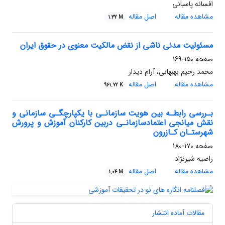
افسانه پاسبانی
مشاهده مقاله
اصل مقاله
1.32 M
مسئولیت مدنی ناشی از نقض مالکیت معنوی در حقوق ایران
صفحه
150-169
محمد رحیم بهبهانی، آرام دیدار
مشاهده مقاله
اصل مقاله
961.72 K
بـررسی رابطـه بین هویت سازمانـی با یکپارچگـی سازمانی و
نقش میانجی اعتمادسازمانـی دربین کارکنان آموزش و پرورش
شهرستـان کـازرون
صفحه
170-180
راضیه شیرنژاد
مشاهده مقاله
اصل مقاله
1.04 M
مقالات آماده انتشار