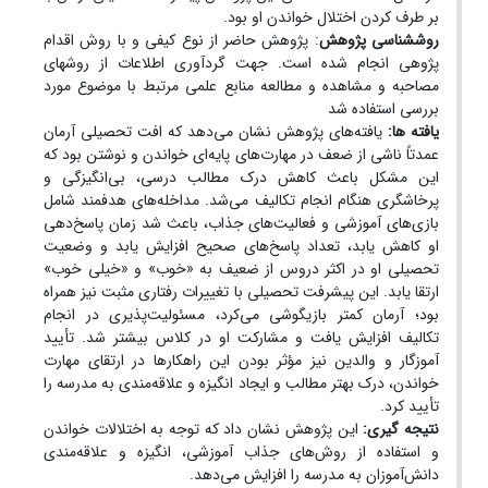
بر طرف کردن اختلال خواندن او بود.
روش­شناسی پژوهش
: پژوهش حاضر از نوع کیفی و با روش اقدام
پژوهی انجام شده است. جهت گردآوری اطلاعات از روشهای
مصاحبه و مشاهده و مطالعه منابع علمی مرتبط با موضوع مورد
بررسی استفاده شد
یافته ها:
یافته‌های پژوهش نشان می‌دهد که افت تحصیلی آرمان
عمدتاً ناشی از ضعف در مهارت‌های پایه‌ای خواندن و نوشتن بود که
این مشکل باعث کاهش درک مطالب درسی، بی‌انگیزگی و
پرخاشگری هنگام انجام تکالیف می‌شد. مداخله‌های هدفمند شامل
بازی‌های آموزشی و فعالیت‌های جذاب، باعث شد زمان پاسخ‌دهی
او کاهش یابد، تعداد پاسخ‌های صحیح افزایش یابد و وضعیت
تحصیلی او در اکثر دروس از ضعیف به «خوب» و «خیلی خوب»
ارتقا یابد. این پیشرفت تحصیلی با تغییرات رفتاری مثبت نیز همراه
بود؛ آرمان کمتر بازیگوشی می‌کرد، مسئولیت‌پذیری در انجام
تکالیف افزایش یافت و مشارکت او در کلاس بیشتر شد. تأیید
آموزگار و والدین نیز مؤثر بودن این راهکارها در ارتقای مهارت
خواندن، درک بهتر مطالب و ایجاد انگیزه و علاقه‌مندی به مدرسه را
تأیید کرد.
نتیجه گیری:
این پژوهش نشان داد که توجه به اختلالات خواندن
و استفاده از روش‌های جذاب آموزشی، انگیزه و علاقه‌مندی
دانش‌آموزان به مدرسه را افزایش می‌دهد.