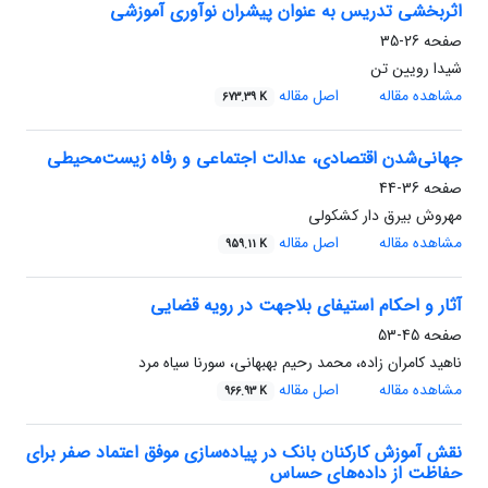
اثربخشی تدریس به عنوان پیشران نوآوری آموزشی
صفحه
26-35
شیدا رویین تن
مشاهده مقاله
اصل مقاله
673.39 K
جهانی‌شدن اقتصادی، عدالت اجتماعی و رفاه زیست‌محیطی
صفحه
36-44
مهروش بیرق دار کشکولی
مشاهده مقاله
اصل مقاله
959.11 K
آثار و احکام استیفای بلاجهت در رویه قضایی
صفحه
45-53
ناهید کامران زاده، محمد رحیم بهبهانی، سورنا سیاه مرد
مشاهده مقاله
اصل مقاله
966.93 K
نقش آموزش کارکنان بانک در پیاده‌سازی موفق اعتماد صفر برای
حفاظت از داده‌های حساس