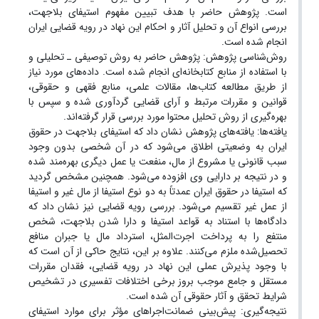
است. پژوهش حاضر با هدف تبیین مفهوم استیفای بلاجهت،
بررسی انواع آن و تحلیل آثار و احکام این نهاد در رویه قضایی ایران
انجام شده است.
روش‌شناسی پژوهش: پژوهش حاضر به روش توصیفی ـ تحلیلی و
با استفاده از منابع کتابخانه‌ای انجام شده است. داده‌های مورد نیاز
از طریق مطالعه کتاب‌ها، مقالات علمی، منابع فقهی و حقوقی،
قوانین و مقررات مرتبط و آرای قضایی گردآوری شده و سپس با
بهره‌گیری از روش تحلیل محتوا مورد بررسی قرار گرفته‌اند.
یافته‌ها: یافته‌های پژوهش نشان داد که استیفای بلاجهت در حقوق
ایران به وضعیتی اطلاق می‌شود که در آن شخصی بدون وجود
سبب قانونی یا مشروع از مال، منفعت یا عمل دیگری بهره‌مند شده
و در نتیجه بر دارایی وی افزوده می‌شود. همچنین مشخص گردید
که استیفا در حقوق ایران عمدتاً به دو نوع استیفا از مال غیر و استیفا
از عمل غیر تقسیم می‌شود. بررسی رویه قضایی نیز نشان داد که
دادگاه‌ها با استناد به قواعد استیفا و دارا شدن بلاجهت، شخص
منتفع را به پرداخت اجرت‌المثل، استرداد مال یا جبران منافع
تحصیل‌شده ملزم می‌کنند. علاوه بر این، نتایج حاکی از آن است که
با وجود پذیرش عملی این نهاد در رویه قضایی، فقدان مقررات
مستقل و جامع موجب بروز برخی اختلافات تفسیری در تشخیص
شرایط تحقق و آثار حقوقی آن شده است.
نتیجه‌گیری: پیش‌بینی ضمانت‌اجراهای مؤثر برای موارد استیفای