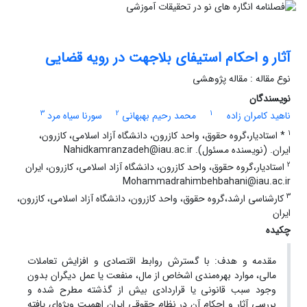
آثار و احکام استیفای بلاجهت در رویه قضایی
نوع مقاله : مقاله پژوهشی
نویسندگان
3
2
1
ناهید کامران زاده
محمد رحیم بهبهانی
سورنا سیاه مرد
1
* استادیار،گروه حقوق، واحد کازرون، دانشگاه آزاد اسلامی، کازرون،
ایران. (نویسنده مسئول). Nahidkamranzadeh@iau.ac.ir
2
استادیار،گروه حقوق، واحد کازرون، دانشگاه آزاد اسلامی، کازرون، ایران
Mohammadrahimbehbahani@iau.ac.ir
3
کارشناسی ارشد،گروه حقوق، واحد کازرون، دانشگاه آزاد اسلامی، کازرون،
ایران
چکیده
مقدمه و هدف: با گسترش روابط اقتصادی و افزایش تعاملات
مالی، موارد بهره‌مندی اشخاص از مال، منفعت یا عمل دیگران بدون
وجود سبب قانونی یا قراردادی بیش از گذشته مطرح شده و
بررسی آثار و احکام آن در نظام حقوقی ایران اهمیت ویژه‌ای یافته