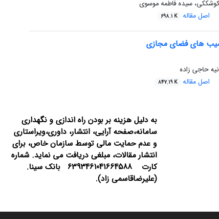
کوشککی، سیده فاطمه موسوی
اصل مقاله
698.1 K
یب های فضای مجازی
نیه حاجی زاده
اصل مقاله
847.19 K
به دلیل هزینه بر بودن راه اندازی و نگهداری
سامانه،صفحه آرایی، انتشار،
داوری،ویراستاری
و عدم حمایت مالی توسط سازمان خاص، برای
انتشار مقالات، مبلغی دریافت می نماید.
شماره
کارت 6393461041664588 بانک سینا.
(علیرضاقاسمی زاد).