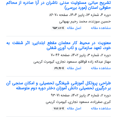
تشریح مبانی مسئولیت مدنی ناشران در آرا صادره از محاکم
حقوقی استان (مورد بررسی)
دوره 4، شماره 13، پاییز 1404، صفحه
70-86
حسین سوزنده، محمد رحیم بهبهانی
مشاهده مقاله
اصل مقاله
953.87 K
معنویت در محیط کار معلمان مقطع ابتدایی: اثر شفقت به
خود، تعهد سازمانی و تاب آوری شغلی
دوره 2، شماره 3، پاییز 1402، صفحه
46-70
مهناز عبداله زاده قواقلو، مسعود نجاری، کیومرث کریمی
مشاهده مقاله
اصل مقاله
691.46 K
طراحی پروتکل آموزشی شیفتگی تحصیلی و امکان سنجی آن
بر درگیری تحصیلی دانش آموزان دختر دوره دوم متوسطه
دوره 2، شماره 3، پاییز 1402، صفحه
71-93
کبری صفرزاده، مسعود نجاری، کیومرث کریمی
مشاهده مقاله
اصل مقاله
786.16 K