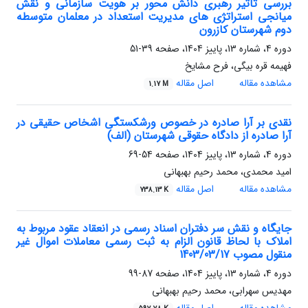
بررسی تاثیر رهبری دانش محور بر هویت سازمانی و نقش
میانجی استراتژی های مدیریت استعداد در معلمان متوسطه
دوم شهرستان کازرون
دوره 4، شماره 13، پاییز 1404، صفحه
39-51
فهیمه قره بیگی، فرح مشایخ
مشاهده مقاله
اصل مقاله
1.17 M
نقدی بر آرا صادره در خصوص ورشکستگی اشخاص حقیقی در
آرا صادره از دادگاه حقوقی شهرستان (الف)
دوره 4، شماره 13، پاییز 1404، صفحه
54-69
امید محمدی، محمد رحیم بهبهانی
مشاهده مقاله
اصل مقاله
738.13 K
جایگاه و نقش سر دفتران اسناد رسمی در انعقاد عقود مربوط به
املاک با لحاظ قانون الزام به ثبت رسمی معاملات اموال غیر
منقول مصوب 1403/03/17
دوره 4، شماره 13، پاییز 1404، صفحه
87-99
مهدیس سهرابی، محمد رحیم بهبهانی