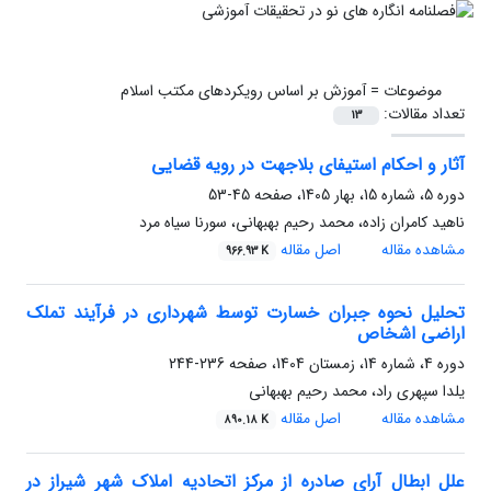
موضوعات =
آموزش بر اساس رویکردهای مکتب اسلام
تعداد مقالات:
13
آثار و احکام استیفای بلاجهت در رویه قضایی
دوره 5، شماره 15، بهار 1405، صفحه
45-53
ناهید کامران زاده، محمد رحیم بهبهانی، سورنا سیاه مرد
مشاهده مقاله
اصل مقاله
966.93 K
تحلیل نحوه جبران خسارت توسط شهرداری در فرآیند تملک
اراضی اشخاص
دوره 4، شماره 14، زمستان 1404، صفحه
236-244
یلدا سپهری راد، محمد رحیم بهبهانی
مشاهده مقاله
اصل مقاله
890.18 K
علل ابطال آرای صادره از مرکز اتحادیه املاک شهر شیراز در