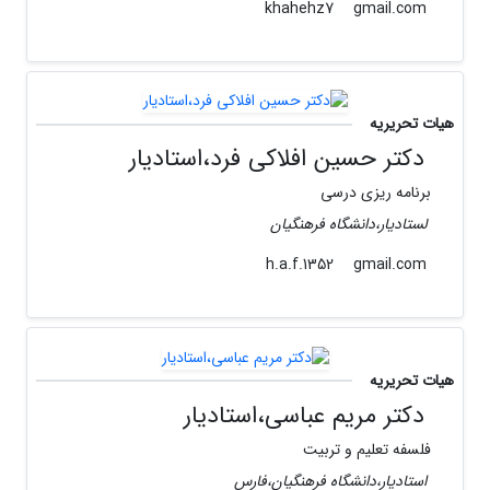
gmail.com
khahehz7
هیات تحریریه
دکتر حسین افلاکی فرد،استادیار
برنامه ریزی درسی
لستادیار،دانشگاه فرهنگیان
gmail.com
h.a.f.1352
هیات تحریریه
دکتر مریم عباسی،استادیار
فلسفه تعلیم و تربیت
استادیار،دانشگاه فرهنگیان،فارس