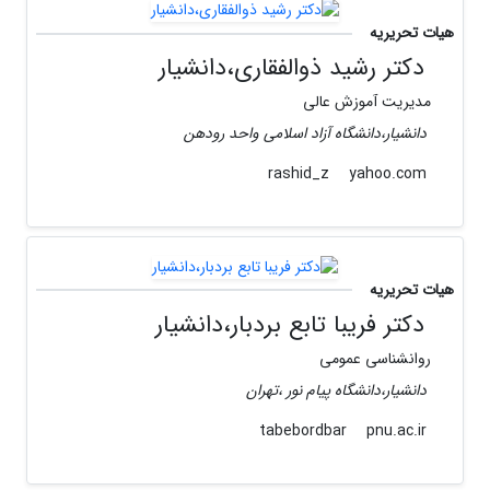
هیات تحریریه
دکتر رشید ذوالفقاری،دانشیار
مدیریت آموزش عالی
دانشیار،دانشگاه آزاد اسلامی واحد رودهن
yahoo.com
rashid_z
هیات تحریریه
دکتر فریبا تابع بردبار،دانشیار
روانشناسی عمومی
دانشیار،دانشگاه پیام نور ،تهران
pnu.ac.ir
tabebordbar