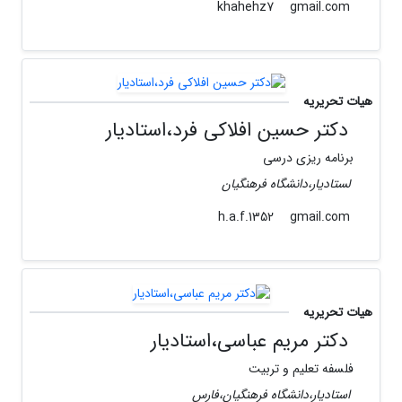
gmail.com
khahehz7
هیات تحریریه
دکتر حسین افلاکی فرد،استادیار
برنامه ریزی درسی
لستادیار،دانشگاه فرهنگیان
gmail.com
h.a.f.1352
هیات تحریریه
دکتر مریم عباسی،استادیار
فلسفه تعلیم و تربیت
استادیار،دانشگاه فرهنگیان،فارس