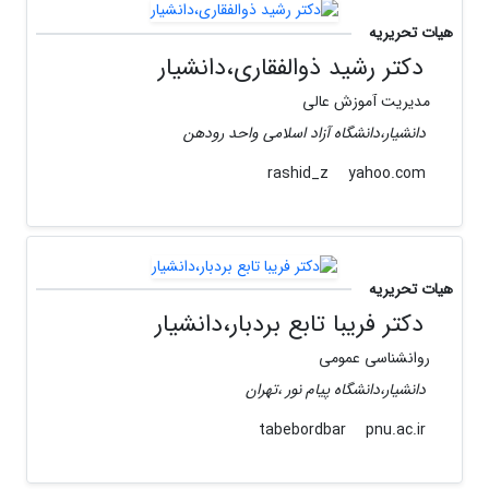
هیات تحریریه
دکتر رشید ذوالفقاری،دانشیار
مدیریت آموزش عالی
دانشیار،دانشگاه آزاد اسلامی واحد رودهن
yahoo.com
rashid_z
هیات تحریریه
دکتر فریبا تابع بردبار،دانشیار
روانشناسی عمومی
دانشیار،دانشگاه پیام نور ،تهران
pnu.ac.ir
tabebordbar