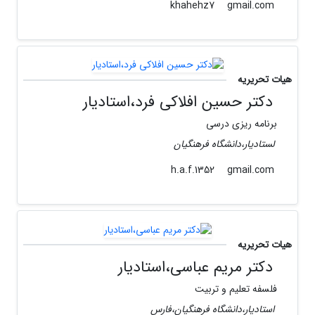
gmail.com
khahehz7
هیات تحریریه
دکتر حسین افلاکی فرد،استادیار
برنامه ریزی درسی
لستادیار،دانشگاه فرهنگیان
gmail.com
h.a.f.1352
هیات تحریریه
دکتر مریم عباسی،استادیار
فلسفه تعلیم و تربیت
استادیار،دانشگاه فرهنگیان،فارس