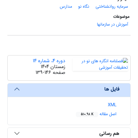
سرمایه روانشناختی
نگاه نو
مدارس
موضوعات
آموزش در سازمانها
دوره 4، شماره 14
زمستان 1404
صفحه
139-146
فایل ها
XML
اصل مقاله
510.98 K
هم رسانی