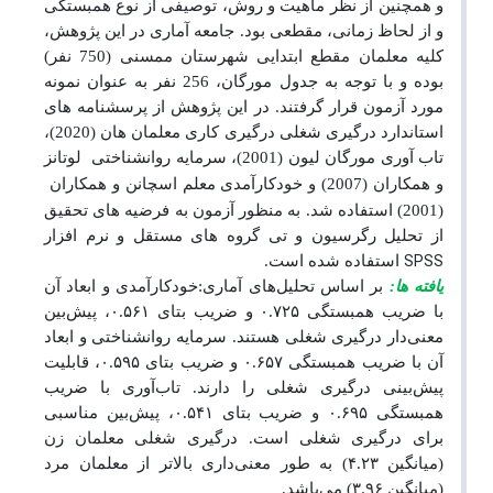
و همچنین از نظر ماهیت و روش، توصیفی از نوع همبستگی
و از لحاظ زمانی، مقطعی بود. جامعه آماری در این پژوهش،
کلیه معلمان مقطع ابتدایی شهرستان ممسنی (750 نفر)
بوده و با توجه به جدول مورگان، 256 نفر به عنوان نمونه
مورد آزمون قرار گرفتند. در این پژوهش از پرسشنامه های
استاندارد درگیری شغلی درگیری کاری معلمان هان (2020)،
تاب آوری مورگان لیون (2001)، سرمایه‌ روانشناختی
لوتانز
و همکاران (2007) و خودکارآمدی معلم اسچانن و همکاران
(2001) استفاده شد. به منظور آزمون به فرضیه های تحقیق
از تحلیل رگرسیون و تی گروه های مستقل و نرم افزار
SPSS
استفاده شده است.
یافته ها:
بر اساس تحلیل‌های آماری:خودکارآمدی و ابعاد آن
با ضریب همبستگی
۰.۷۲۵
و ضریب بتای
۰.۵۶۱
، پیش‌بین
معنی‌دار درگیری شغلی هستند. سرمایه روانشناختی و ابعاد
آن با ضریب همبستگی
۰.۶۵۷
و ضریب بتای
۰.۵۹۵
، قابلیت
پیش‌بینی درگیری شغلی را دارند. تاب‌آوری با ضریب
همبستگی
۰.۶۹۵
و ضریب بتای
۰.۵۴۱
، پیش‌بین مناسبی
برای درگیری شغلی است. درگیری شغلی معلمان زن
(میانگین
۴.۲۳)
به طور معنی‌داری بالاتر از معلمان مرد
(میانگین
۳.۹۶)
می‌باشد.