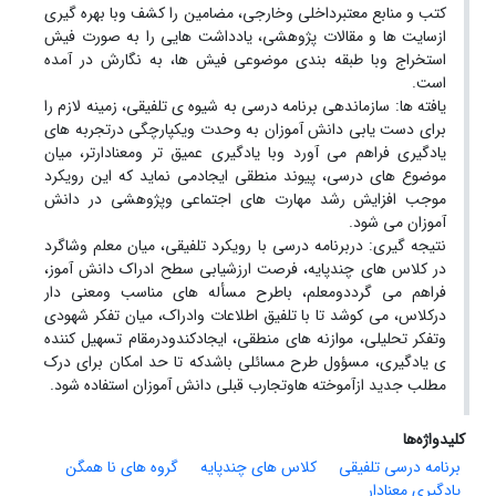
کتب و منابع معتبرداخلی وخارجی، مضامین را کشف وبا بهره گیری
ازسایت ها و مقالات پژوهشی، یادداشت هایی را به صورت فیش
استخراج وبا طبقه بندی موضوعی فیش ها، به نگارش در آمده
است.
یافته ها: سازماندهی برنامه درسی به شیوه ی تلفیقی، زمینه لازم را
برای دست یابی دانش آموزان به وحدت ویکپارچگی درتجربه های
یادگیری فراهم می آورد وبا یادگیری عمیق تر ومعنادارتر، میان
موضوع های درسی، پیوند منطقی ایجادمی نماید که این رویکرد
موجب افزایش رشد مهارت های اجتماعی وپژوهشی در دانش
آموزان می شود.
نتیجه گیری: دربرنامه درسی با رویکرد تلفیقی، میان معلم وشاگرد
در کلاس های چندپایه، فرصت ارزشیابی سطح ادراک دانش آموز،
فراهم می گرددومعلم، باطرح مسأله های مناسب ومعنی دار
درکلاس، می کوشد تا با تلفیق اطلاعات وادراک، میان تفکر شهودی
وتفکر تحلیلی، موازنه های منطقی، ایجادکندودرمقام تسهیل کننده
ی یادگیری، مسؤول طرح مسائلی باشدکه تا حد امکان برای درک
مطلب جدید ازآموخته هاوتجارب قبلی دانش آموزان استفاده شود.
کلیدواژه‌ها
برنامه درسی تلفیقی
کلاس های چندپایه
گروه های نا همگن
یادگیری معنادار