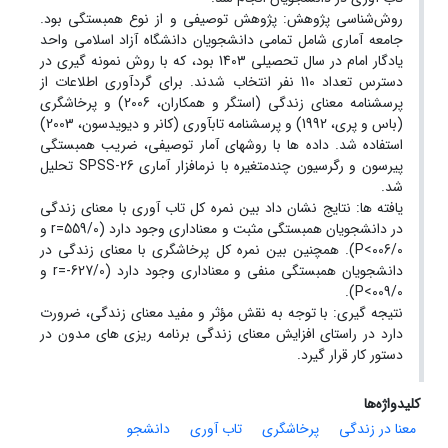
روش‌شناسی پژوهش: پژوهش توصیفی و از نوع همبستگی بود.
جامعه آماری شامل تمامی دانشجویان دانشگاه آزاد اسلامی واحد
یادگار امام در سال تحصیلی 1403 بود، که با روش نمونه ‏گیری در
دسترس تعداد 110 نفر انتخاب شدند. برای گردآوری اطلاعات از
پرسشنامه معنای زندگی (استگر و همکاران، 2006) و پرخاشگری
(باس و پری، 1992) و پرسشنامه تاب‏آوری (کانر و دیویدسون، 2003)
استفاده شد. داده‏ ها با روش‏های آمار توصیفی، ضریب همبستگی
پیرسون و رگرسیون چندمتغیره با نرم‏افزار آماری SPSS-26 تحلیل
شد.
یافته‏ ها: نتایج نشان داد بین نمره کل تاب‏ آوری با معنای زندگی
در دانشجویان همبستگی مثبت و معناداری وجود دارد (559/0=r و
006/0>P). همچنین بین نمره کل پرخاشگری با معنای زندگی در
دانشجویان همبستگی منفی و معناداری وجود دارد (627/0-=r و
009/0>P).
نتیجه‏ گیری: با توجه به نقش مؤثر و مفید معنای زندگی، ضرورت
دارد در راستای افزایش معنای زندگی برنامه‏ ریزی‏ های مدون در
دستور کار قرار گیرد.
کلیدواژه‌ها
معنا در زندگی
پرخاشگری
تاب ‏آوری
دانشجو