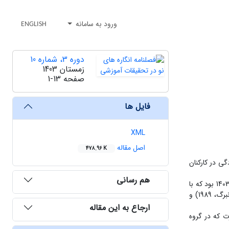
ورود به سامانه
ENGLISH
دوره 3، شماره 10
زمستان 1403
صفحه
1-13
فایل ها
XML
اصل مقاله
478.96 K
ی در کارکنان
هم رسانی
روش‌شناسی پژوهش: پژوهش توصیفی-مقطعی و از نوع پس رویدادی بود. جامعه آماری شامل تمامی کارکنان مجرد و متأهل کشتیرانی شهر تهران در سال 1403 بود که با
روش نمونه‏ گیری در دسترس تعداد 80 نفر (40 نفر از کارکنان مجرد و 40 نفر از کارکنان متأهل) انتخاب شد. گردآوری داده ‏ها با پرسشنامه عزت نفس (روزنبرگ، 1989) و
ارجاع به این مقاله
ت که در گروه