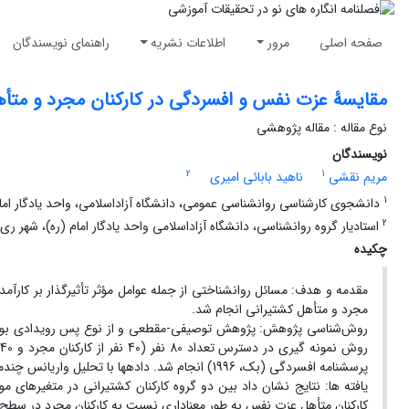
صفحه اصلی
مرور
اطلاعات نشریه
راهنمای نویسندگان
مقایسۀ عزت نفس و افسردگی در کارکنان مجرد و متأه
نوع مقاله : مقاله پژوهشی
نویسندگان
2
1
مریم نقشی
ناهید بابائی امیری
1
دانشجوی کارشناسی روانشناسی عمومی، دانشگاه آزاداسلامی، واحد یادگار امام 
2
استادیار گروه روانشناسی، دانشگاه آزاداسلامی واحد یادگار امام (ره)، شهر ری، 
چکیده
مقدمه ‌و هدف: مسائل روانشناختی از جمله عوامل مؤثر تأثیرگذار بر کا
مجرد و متأهل کشتیرانی انجام شد.
پرسشنامه افسردگی (بک، 1996) انجام شد. داده‏ها با تحلیل واریانس چندمتغیره و نرم افزار SPSS نسخه 26 انجام شد.
یافته‏ ها: نتایج نشان داد بین دو گروه کارکنان کشتیرانی در متغیرهای
کارکنان متأهل عزت نفس به ‏طور معناداری نسبت به کارکنان مجرد در سطح با