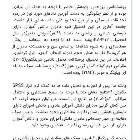
روششناسی پژوهش :پژوهش حاضر با توجه به هدف آن بنیادی
بوده و از نظر چگونگی به دست آوردن دادهای مورد نیاز در زمره
تحقیقات توصیفی و از نوع تحقیق علی مقایسه ای قرار داشت.
جامعه آماری در این تحقیق کلیه مادران دانش آموزان دارای
نارسایی هوشی و رشدی به تعداد 99نفر(آموزش پذیر)در سال
تحصیلی 1402-1401بوده است. که با توجه به استفاده از روش
همتاسازی و به شیوه هدفمند بر اساس سن و تحصیلات مادران از
هر گروه 40 نفر به عنوان حجم نمونه انتخاب گردید. ابزار گردآوری
اطلاعات در این تحقیق، پرسشنامه تحمل ناکامی هرینگتون(2005)،
مقیاس فرم کوتاه کمال گرایی هیل(2004)، پرسشنامه سبک مقابله
ای بیلینگز و موس (1984) بوده است.
یافته ها: پس از تجزیه و تحلیل داده ها به کمک نرم افزار SPSS
نگارش 26نتایج نشان داد با توجه به سطح معناداری و اختلاف
میانگین کم(3.82) در نتایج تی تست، می توان نتیجه گرفت که
بین کمال گرایی مادران دانش آموزان عادی و دانش آموزان دارای
نارسایی هوشی رشدی تفاوت معناداری وجود نداشت. و بین سبک
مقابله ای مهار جسمانی مادران دانش آموزان عادی و دانش آموزان
دارای نارسایی هوشی رشدی تفاوت معناداری وجود دارد.
نتیجه گیری:کمال گرایی و سبک های مقابله ای و تحمل ناکامی در