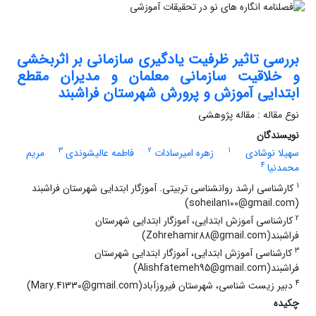
بررسی تاثیر ظرفیت یادگیری سازمانی بر اثربخشی
و خلاقیت سازمانی معلمان و مدیران مقطع
ابتدایی آموزش و پرورش شهرستان فراشبند
نوع مقاله : مقاله پژوهشی
نویسندگان
3
2
1
سهیلا نوشادی
زهره امیرسادات
فاطمه عالیشوندی
مریم
4
محمدنیا
1
کارشناسی ارشد روانشناسی تربیتی. آموزگار ابتدایی شهرستان فراشبند
(soheilan100@gmail.com)
2
کارشناسی آموزش ابتدایی، آموزگار ابتدایی شهرستان
فراشبند(Zohrehamir88@gmail.com)
3
کارشناسی آموزش ابتدایی، آموزگار ابتدایی شهرستان
فراشبند(Alishfatemeh95@gmail.com)
4
دبیر زیست شناسی، شهرستان فیروزآباد(Mary.41330@gmail.com)
چکیده