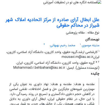
علل ابطال آرای صادره از مرکز اتحادیه املاک شهر
شیراز در محاکم حقوقی
نوع مقاله : مقاله پژوهشی
نویسندگان
2
1
مدینه موسوی
محمد رحیم بهبهانی
1
کارشناسی ارشد،گروه حقوق، واحد کازرون، دانشگاه آزاد اسلامی، کازرون،
ایرانmousavi.m@iau.ac.ir
2
* گروه حقوق، واحد کازرون، دانشگاه آزاد اسلامی، کازرون، ایران.
(نویسنده مسئول). ایمیل: Mohammad.r.behbahani@iau.ac.ir
چکیده
مقدمه و هدف: مقدمه و هدف: نهاد داوری به عنوان یکی از
مهم‌ترین شیوه‌های جایگزین حل و فصل اختلافات، نقشی اساسی
در کاهش حجم دعاوی دادگستری و تسریع در روند رسیدگی دارد.
با این حال، در نظام حقوقی ایران، ابطال آرای داوری به دلایل
شکلی و ماهوی همچنان یکی از چالش‌های جدی به شمار می‌رود.