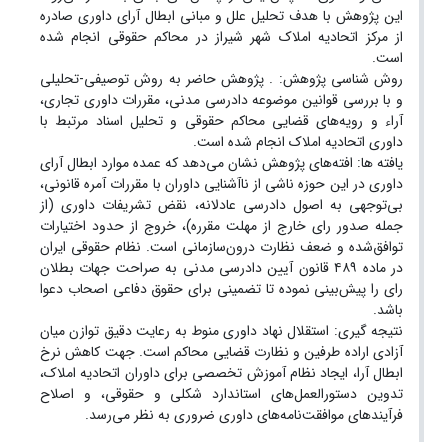
این پژوهش با هدف تحلیل علل و مبانی ابطال آرای داوری صادره
از مرکز اتحادیه املاک شهر شیراز در محاکم حقوقی انجام شده
است.
روش شناسی پژوهش: . پژوهش حاضر به روش توصیفی-تحلیلی
و با بررسی قوانین موضوعه دادرسی مدنی، مقررات داوری تجاری،
آراء و رویه‌های قضایی محاکم حقوقی و تحلیل اسناد مرتبط با
داوری اتحادیه املاک انجام شده است.
یافته ها: افته‌های پژوهش نشان می‌دهد که عمده موارد ابطال آرای
داوری در این حوزه ناشی از ناآشنایی داوران با مقررات آمره قانونی،
بی‌توجهی به اصول دادرسی عادلانه، نقض تشریفات داوری (از
جمله صدور رای خارج از مهلت مقرره)، خروج از حدود اختیارات
توافق‌شده و ضعف نظارت درون‌سازمانی است. نظام حقوقی ایران
در ماده ۴۸۹ قانون آیین دادرسی مدنی به صراحت جهات بطلان
رای را پیش‌بینی نموده تا تضمینی برای حقوق دفاعی اصحاب دعوا
باشد.
نتیجه گیری: استقلال نهاد داوری منوط به رعایت دقیق توازن میان
آزادی اراده طرفین و نظارت قضایی محاکم است. جهت کاهش نرخ
ابطال آرا، ایجاد نظام آموزش تخصصی برای داوران اتحادیه املاک،
تدوین دستورالعمل‌های استاندارد شکلی و حقوقی، و اصلاح
فرآیندهای موافقت‌نامه‌های داوری ضروری به نظر می‌رسد.