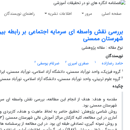
صفحه اصلی
مرور
اطلاعات نشریه
راهنمای نویسندگان
بررسی نقش واسطه ای سرمایه اجتماعی بر رابطه بین
شهرستان ممسنی
نوع مقاله : مقاله پژوهشی
نویسندگان
2
2
1
حامد رضازاده
صغری امیری
ضرغام یوسفی
1
گروه فیزیک، واحد نورآباد ممسنی، دانشگاه آزاد اسلامی، نورآباد ممسنی، ایرا
2
گروه علوم تربیتی، واحد نورآباد ممسنی، دانشگاه آزاد اسلامی، نورآباد ممسنی،
چکیده
مقدمه و هدف: هدف از انجام این مطالعه، بررسی نقش واسطه ای سرمای
شهرستان ممسنی بود.
روش شناسی پژوهش: تحقیق حاضر به لحاظ ماهیت و هدف، کاربردی و 
فرسودگی شغلی مسلش (1982) برای گردآوری اطلاعا