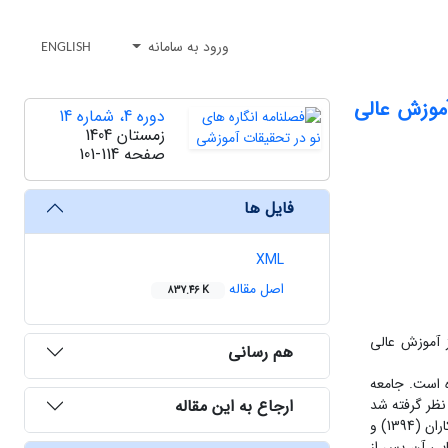
ورود به سامانه
ENGLISH
آموزش عالی
دوره 4، شماره 14
زمستان 1404
صفحه
101-114
فایل ها
XML
اصل مقاله
837.46 K
 آموزش عالی
هم رسانی
 است. جامعه
ارجاع به این مقاله
99 نفر از کارکنان به عنوان نمونه در نظر گرفته شد
و روش نمونه گیری، تصادفی طبقه ای بود. در این مطالعه از پرسشنامه های استاندارد کیفیت زندگی کاری والتون (1988)، سرمایه اجتماعی عبدالملکی و همکاران (1394) و
ایایی آن پس از