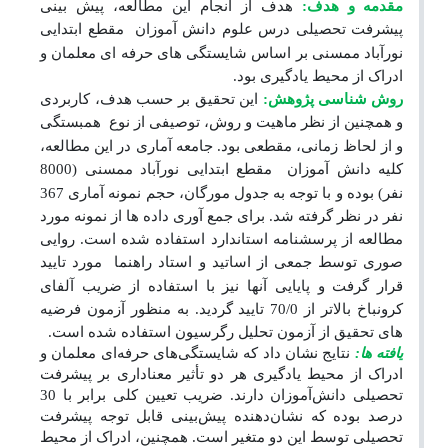
مقدمه
و هدف:
هدف از انجام این مطالعه، پیش بینی
پیشرفت تحصیلی درس علوم دانش آموزان
مقطع ابتدایی
نورآباد ممسنی بر اساس شایستگی های حرفه ای معلمان و
ادراک از محیط یادگیری بود.
روش
شناسی پژوهش:
این تحقیق بر حسب هدف، کاربردی
و همچنین از نظر ماهیت و روش، توصیفی از نوع
همبستگی
و از لحاظ زمانی، مقطعی بود. جامعه آماری در این مطالعه،
کلیه دانش آموزان
مقطع ابتدایی نورآباد ممسنی (8000
نفر) بوده و با توجه به جدول مورگان، حجم نمونه آماری 367
نفر در نظر گرفته شد. برای جمع آوری داده ها از نمونه مورد
مطالعه از پرسشنامه استاندارد استفاده شده است. روایی
صوری توسط جمعی از اساتید و استاد راهنما
مورد تایید
قرار گرفت و پایایی آنها نیز با استفاده از ضریب آلفای
کرونباخ بالاتر از 70/0 تایید گردید. به منظور آزمون فرضیه
های تحقیق از آزمون تحلیل رگرسیون استفاده شده است.
یافته ها:
نتایج نشان داد که شایستگی‌های حرفه‌ای معلمان و
ادراک از محیط یادگیری هر دو تأثیر معناداری بر پیشرفت
تحصیلی دانش‌آموزان دارند. ضریب تعیین کلی برابر با 30
درصد بوده که نشان‌دهنده پیش‌بینی قابل توجه پیشرفت
تحصیلی توسط این دو متغیر است. همچنین، ادراک از محیط