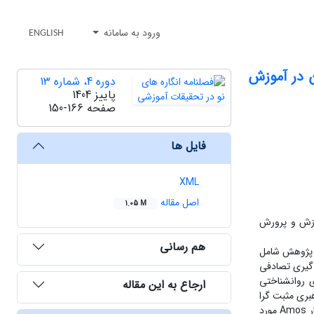
ورود به سامانه
ENGLISH
ن در آموزش
دوره 4، شماره 13
پاییز 1404
صفحه
150-166
فایل ها
XML
اصل مقاله
1.05 M
وزش و پرورش
هم رسانی
ن پژوهش شامل
که با استفاده از جدول مورگان 198 نفر را از روش نمونه گیری تصادفی
شنامه استاندارد توانمند سازی روانشناختی
ارجاع به این مقاله
 رهبری مثبت گرا
75/0، برای پرسشنامه خلاقیت سازمانی 81/0 و توانمند سازی روانشناختی 82/0 بدست آمد. داده های استخراجی با استفاده از آزمون تحلیل مسیر در نرم افزار Amos مورد