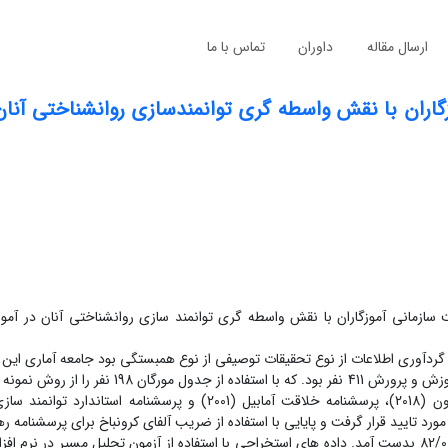
ارسال مقاله
داوران
تماس با ما
زگاران با نقش واسطه گری توانمندسازی روانشناختی آنا
ازمانی آموزگاران با نقش واسطه گری توانمند سازی روانشناختی آنان در آم
ردآوری اطلاعات از نوع تحقیقات توصیفی از نوع همبستگی بود جامعه آماری ای
تمامی آموزگاران ابتدائی شهرستان کازرون بود که طبق آمار گرفته شده از آموزش و پرورش 411 نفر بود. 
ساده انتخاب شد.ابزار این پژوهش سه پرسشنامه رهبری مثبت گرا کامرون (2018)، پرسشنامه خلاقت آمابیل (2001) و پرس
استاد راهنما مورد تایید قرار گرفت و پایایی با استفاده از ضریب آلفای کرونباخ برای پرسشنامه