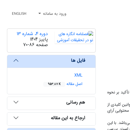
ورود به سامانه
ENGLISH
دوره 4، شماره 13
پاییز 1404
صفحه
70-86
فایل ها
XML
اصل مقاله
953.87 K
أکید بر نحوه
هم رسانی
نین کلیدی از
صوب ۱۳۶۴، قانون حمایت از حقوق مؤلفان و مصنفان و هنرمندان مصوب ۱۳۴۸ و تحلیل محتوایی آرای
ارجاع به این مقاله
‌باشد. با این
ه است. بررسی