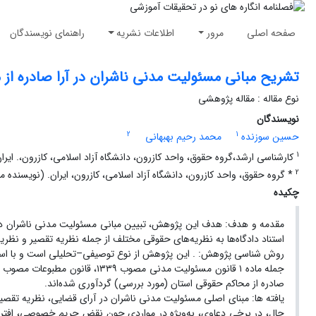
صفحه اصلی
مرور
اطلاعات نشریه
راهنمای نویسندگان
تشریح مبانی مسئولیت مدنی ناشران در آرا صادره از
نوع مقاله : مقاله پژوهشی
نویسندگان
2
1
حسین سوزنده
محمد رحیم بهبهانی
1
کارشناسی ارشد،گروه حقوق، واحد کازرون، دانشگاه آزاد اسلامی، کازرون،. ایران sein.soizande@iau.ir
2
* گروه حقوق، واحد کازرون، دانشگاه آزاد اسلامی، کازرون، ایران. (نویسنده مسئول). ایمیل: i@iau.ac.ir
چکیده
مقدمه و هدف: هدف این پژوهش، تبیین مبانی مسئولیت مدنی ناشران در نظ
استناد دادگاه‌ها به نظریه‌های حقوقی مختلف از جمله نظریه تقصیر و نظر
روش شناسی پژوهش: . این پژوهش از نوع توصیفی–تحلیلی است و با استفاده
صادره از محاکم حقوقی استان (مورد بررسی) گردآوری شده‌اند.
یافته ها: مبنای اصلی مسئولیت مدنی ناشران در آرای قضایی، نظریه تقصیر ا
حال، در برخی دعاوی، به‌ویژه در مواردی چون نقض حریم خصوصی، افترا 