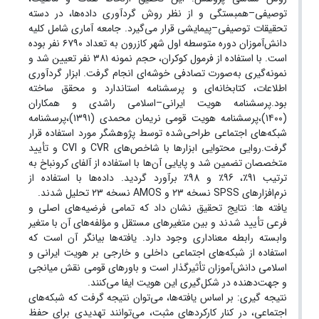
توصیفی–همبستگی و از نظر روش گردآوری داده‌ها، در دسته
تحقیقات توصیفی–پیمایشی قرار می‌گیرد. جامعه آماری شامل کلیه
دانش‌آموزان دوره متوسطه اول شهر کازرون به تعداد ۶۷۹۰ نفر بوده
است. با استفاده از فرمول کوکران، حجم نمونه ۳۸۱ نفر تعیین شد و
نمونه‌گیری به‌صورت تصادفی خوشه‌ای انجام گرفت. ابزار گردآوری
اطلاعات، کتابخانه‌ای و پرسشنامه استاندارد و محقق ساخته
بود.پرسشنامه هویت ایرانی–اسلامی راشدی و همکاران
(۱۴۰۰)،پرسشنامه هویت قومی نریمان محمدی (۱۳۹۱)،پرسشنامه
شبکه‌های اجتماعی طراحی‌شده توسط پژوهشگر مورد استفاده قرار
گرفت.روایی محتوایی ابزارها با شاخص‌های CVR و CVI و تأیید
متخصصان تضمین شد و پایایی آن‌ها با استفاده از آلفای کرونباخ به
ترتیب 91٪، 96٪ و 98٪ برآورد گردید. داده‌ها با استفاده از
نرم‌افزارهای SPSS نسخه ۲۳ و AMOS نسخه ۲۳ تحلیل شدند.
یافته ها: نتایج تحقیق نشان داد که تمامی فرضیه‌های اصلی و
فرعی تأیید شدند و بین متغیرهای مستقل و مؤلفه‌های آن با متغیر
وابسته رابطه معناداری وجود دارد. یافته‌ها بیانگر آن است که
استفاده از شبکه‌های اجتماعی داخلی و خارجی بر هویت ایرانی و
اسلامی دانش‌آموزان تأثیرگذار است و باورهای قومی نقش میانجی
و جهت‌دهنده در شکل‌گیری این هویت ایفا می‌کنند.
نتیجه گیری: بر اساس یافته‌ها، می‌توان نتیجه گرفت که شبکه‌های
اجتماعی، در کنار کارکردهای مثبت، می‌توانند تهدیدی برای حفظ