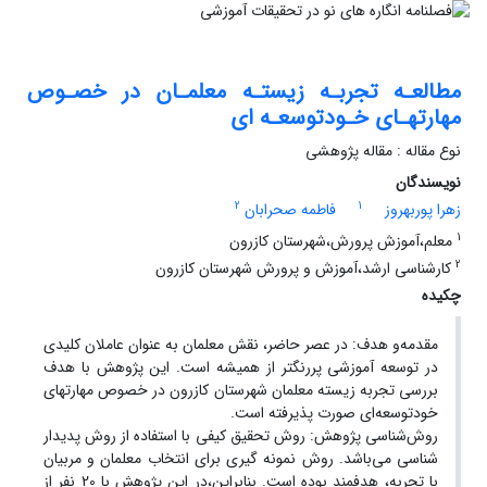
مطالعـه تجربـه زیستـه معلمـان در خصـوص
مهارتهـای خـودتوسعـه ای
نوع مقاله : مقاله پژوهشی
نویسندگان
2
1
زهرا پوربهروز
فاطمه صحرابان
1
معلم،آموزش پرورش،شهرستان کازرون
2
کارشناسی ارشد،آموزش و پرورش شهرستان کازرون
چکیده
مقدمه‌و هدف: در عصر حاضر، نقش معلمان به عنوان عاملان کلیدی
در توسعه آموزشی پررنگتر از همیشه است. این پژوهش با هدف
بررسی تجربه زیسته معلمان شهرستان کازرون در خصوص مهارتهای
خودتوسعه‌ای صورت پذیرفته است.
روش‌شناسی پژوهش: روش تحقیق کیفی با استفاده از روش پدیدار
شناسی می‌باشد. روش نمونه گیری برای انتخاب معلمان و مربیان
با تجربه، هدفمند بوده است. بنابراین،در این پژوهش با 20 نفر از