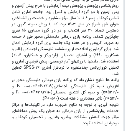
روش‌شناسی پژوهش: پژوهش نیمه ‏آزمایشی با طرح پیش ‏آزمون و
پس ‏آزمون با دو گروه آزمایش و کنترل بود. جامعه آماری شامل
تمامی کودکان پسر 6 تا 10 سال مرکز مشاوره و خدمات روانشناختی
جوان شهر شیراز در سال 1403 بود، که با روش نمونه‏ گیری در
دسترس تعداد 30 نفر انتخاب و در دو گروه مساوی 15 نفری
جایگزین شدند. برنامه بازی درمانی دلبستگی محور طی 8 جلسه
به صورت گروهی و هر هفته یک جلسه برای گروه آزمایش اعمال
شد. برای گردآوری اطلاعات از پرسشنامه شایستگی اجتماعی (فلنر و
همکاران، 1990) و اشتیاق تحصیلی (فردریکز و همکاران، 2004)
استفاده شد. داده‏ها با روش‏های آمار توصیفی، پیش ‏فرض‏های آماری و
تحلیل کوواریانس چندمتغیره با نرم‏افزار آماری SPSS-26 تحلیل
شد.
یافته‏ ها: نتایج نشان داد که برنامه بازی درمانی دلبستگی محور بر
افزایش نمره کل شایستگی اجتماعی(602/119=F، 000/0=P و
533/0=η) و نمره کل اشتیاق تحصیلی(382/110=F، 000/0=P و
512/0=η) تأثیر معناداری داشته است (05/0>P).
نتیجه‏ گیری: با توجه به نتایج ضرورت دارد در کلینیک‌‌ها و مراکز
خدمات روان‌‌شناسی از بازی درمانی به ‏عنوان یک روش مداخله‌‌ای
مؤثر جهت کاهش مشکلات روانی، رفتاری و تحصیلی کودکان و
نوجوانان استفاده گردد.