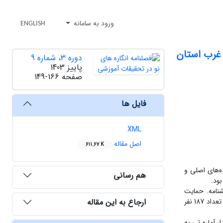
ورود به سامانه
ENGLISH
غرب استان
دوره 3، شماره 9
پاییز 1403
صفحه
149-166
فایل ها
XML
اصل مقاله
611.67 K
ه‌های اصلی و
هم رسانی
ود.
یق از پرسشنامه حمایت مالی ادراک شده سازمان استاندارد شر (2019)، پرسشنامه. حمایت
ارجاع به این مقاله
سیاسی مستی (1396) و پرسشنامه سود آوری عباسی و عمرانی (2022) استفاده شد.جامعه پژوهش شامل 354 نفر و با استفاده از روش نمونه‌گیری تصادفی تعداد‌ 187 نفر
­باشد همچنین مقدار آماره تی به