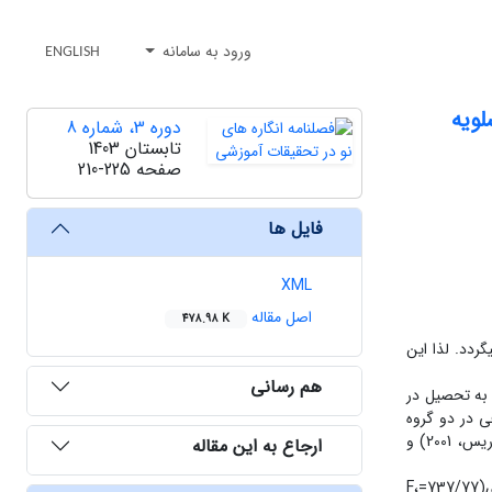
ورود به سامانه
ENGLISH
لویه
دوره 3، شماره 8
تابستان 1403
صفحه
210-225
فایل ها
XML
اصل مقاله
478.98 K
ردد. لذا این
هم رسانی
 به تحصیل در
نتصاب تصادفی در دو گروه
مساوی (آزمایش، 15 نفر و کنترل، 15 نفر) گمارش شدند. برای گردآوری داده‏ها علاوه بر چک‏لیست اطلاعات جمعیت‏شناختی، از پرسشنامه خودکارآمدی (موریس، 2001) و
ارجاع به این مقاله
یافته‏ ها: نتایج نشان داد که برنامه آموزش ذهن‏آگاهی باعث افزایش نمره کل خودکارآمدی(515/89=F، 000/0=P و 547/0=η) و افزایش نمره کل مسئولیت‏پذیری(737/77=F،