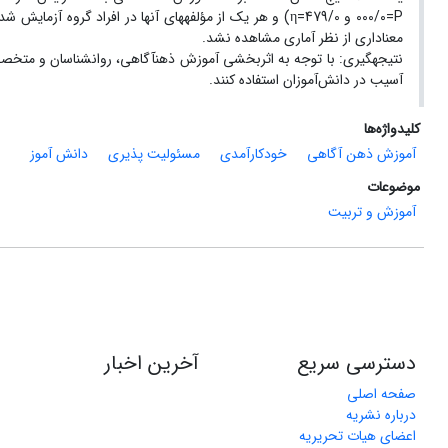
000/0=P و 479/0=η) و هر یک از مؤلفه‏های آن‏ها در افراد گ
معناداری از نظر آماری مشاهده نشد.
نتیجه‏گیری: با توجه به اثربخشی آموزش ذهن‏آگاهی، روانشناسان و متخصص
آسیب در دانش‌آموزان استفاده کنند.
کلیدواژه‌ها
آموزش ذهن‏ آگاهی
خودکارآمدی
مسئولیت ‏پذیری
دانش ‏آموز
موضوعات
آموزش و تربیت
دسترسی سریع
آخرین اخبار
صفحه اصلی
درباره نشریه
اعضای هیات تحریریه