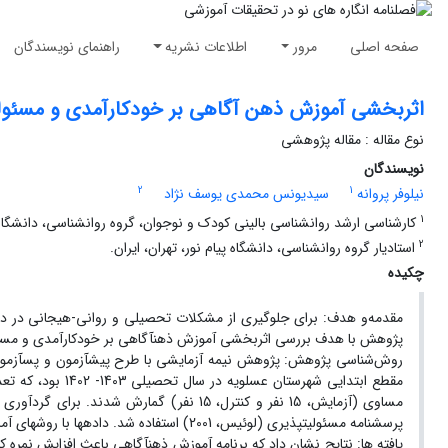
صفحه اصلی
مرور
اطلاعات نشریه
راهنمای نویسندگان
اثربخشی آموزش ذهن‏ آگاهی بر خودکارآمدی و مسئولی
نوع مقاله : مقاله پژوهشی
نویسندگان
2
1
نیلوفر پروانه
سیدیونس محمدی یوسف ‏نژاد
1
کارشناسی ارشد روانشناسی بالینی کودک و نوجوان، گروه روانشناسی، دانشگاه پی
2
استادیار گروه روانشناسی، دانشگاه پیام نور، تهران، ایران.
چکیده
مقدمه‌و هدف: برای جلوگیری از مشکلات تحصیلی و روانی-هیجانی در دانش‏
پژوهش با هدف بررسی اثربخشی آموزش ذهن‏آگاهی بر خودکارآمدی و مسئولی
روش‌شناسی پژوهش: پژوهش نیمه آزمایشی با طرح پیش‏آزمون و پس‏آزمون 
پرسشنامه مسئولیت‏پذیری (لوئیس، 2001) استفاده شد. داده‏ها با روش‏های آمار توصیفی و آنالیز کوواریانس با نرم‏افزار آماری SPSS نسخه 26 تحلیل شد.