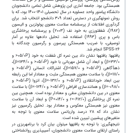
همبستگی بود. جامعه آماری این پژوهش شامل تمامی دانشجویان
دانشگاه پیام‏نور واحد عسلویه در سال تحصیلی 1401-1400 بود، که با
روش نمونه‏گیری در دسترس تعداد 309 دانشجو انتخاب شد. برای
گردآوری اطلاعات از پرسشنامه سلامت معنوی پولوتزین و الیسون
(1982)، شفقت‏ورزی به خود نف (2003) و پرسشنامه پرخاشگری
باس و پری (1993) استفاده شد. تحلیل داده‏ها علاوه بر آمار
توصیفی، با ضریب همبستگی پیرسون و رگرسیون چندگانه با
SPSS-26 انجام شد.
یافته‏ها: یافته‏ها نشان داد بین نمره کل شفقت‏ به خود (05/0P< و
33/0=β) و ابعاد آن شامل مهربانی با خود (05/0P< و 134/0=β)،
ذهن‏آگاهی (05/0P< و 157/0=β)، اشتراکات انسانی (05/0P< و
111/0=β)، با سلامت معنوی همبستگی مثبت و معنادار اما این رابطه
بین ابعاد خودانتقادی (05/0P< و 132/0-=β)، انزوا (05/0P< و
098/0-=β) و همانندسازی افراطی (05/0P< و 124/0-=β) با سلامت
معنوی در بین دانشجویان منفی و معنادار بوده است. همچنین بین
نمره کل پرخاشگری (612/0-=r و 014/0>P) و ابعاد آن با سلامت
معنوی نیز همبستگی معکوس و معنادار بود. تحلیل رگرسیون نیز
نشان داد که 28 درصد واریانس سلامت معنوی با توجه به
متغیرهای پیش‏بین تبیین شده است.
نتیجه‏گیری: با توجه به یافته‏ها می‏توان بیان کرد با برنامه‏ریزی در
راستای ارتقای سلامت معنوی دانشجویان، آسیب‏پذیری روان‏شناختی