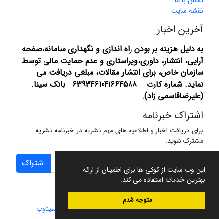
تماس با ما
نقشه سایت
آخرین اخبار
به دلیل هزینه بر بودن راه اندازی و نگهداری سامانه،صفحه
آرایی، انتشار،
داوری،ویراستاری و عدم حمایت مالی توسط
سازمان خاص، برای انتشار مقالات، مبلغی دریافت می
نماید.
شماره کارت 6393461041664588 بانک سینا.
(علیرضاقاسمی زاد).
اشتراک خبرنامه
برای دریافت اخبار و اطلاعیه های مهم نشریه در خبرنامه نشریه
مشترک شوید.
اشتراک
این وب سایت از کوکی ها برای اطمینان از ارائه
بهترین خدمات استفاده می کند.
متوجه شدم
سامانه مدیریت نشریات علمی.
طراحی و پیاده سازی از
سیناوب