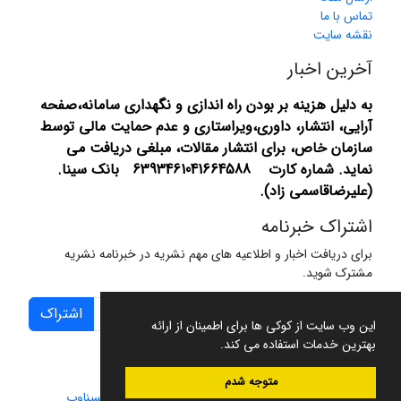
تماس با ما
نقشه سایت
آخرین اخبار
به دلیل هزینه بر بودن راه اندازی و نگهداری سامانه،صفحه
آرایی، انتشار،
داوری،ویراستاری و عدم حمایت مالی توسط
سازمان خاص، برای انتشار مقالات، مبلغی دریافت می
نماید.
شماره کارت 6393461041664588 بانک سینا.
(علیرضاقاسمی زاد).
اشتراک خبرنامه
برای دریافت اخبار و اطلاعیه های مهم نشریه در خبرنامه نشریه
مشترک شوید.
اشتراک
این وب سایت از کوکی ها برای اطمینان از ارائه
بهترین خدمات استفاده می کند.
متوجه شدم
سامانه مدیریت نشریات علمی.
طراحی و پیاده سازی از
سیناوب