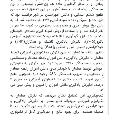
بنیادی و از منظر گردآوری داده ها، پژوهشی توصیفی از نوع
همبستگی بوده است. جامعه آماری در این تحقیق تمام معلمان
مقطع ششم ابتدایی و دانش آموزانشان در شهر فراشبند بود که
طبق جدول مورگان تعداد نمونه آماری 237 نفر محاسبه شد. اما به
دلیل نوع روش آماری و محدودیت دسترسی به نمونه 100 نفر در
نظر گرفته شد. و با استفاده از روش نمونه گیری تصادفی خوشه‌ای
انتخاب شد. ابزار گردآوری اطلاعات، پرسشنامه تکنولوژی آموزشی
یاکووز(2005)، انگیزش یادگیری کاشیف و همکاران(2013) و
خودکارآمدی عمومی شرر و همکاران(1982) بوده است.
یافته‏ها: یافته ها نشان داد بین نگرش به تکنولوژی آموزشی توسط
معلمان با انگیزش یادگیری دانش آموزان رابطه معنادار و مستقیمی
با ضریب همبستگی 137/0 وجود دارد. بین نگرش به تکنولوژی
آموزشی توسط معلمان با خودکارآمدی دانش آموزان رابطه معنادار
و مستقیمی با ضریب همبستگی 156/0 وجود دارد. همچنین نتایج
آزمون ضریب تعیین نشان داد تکنولوژی آموزشی به میزان 2
درصد، انگیزش یادگیری دانش آموزان را تبیین و پیش بینی می
کند
نتیجه‏گیری: این تحقیق نشان می‌دهد که نگرش معلمان به
تکنولوژی آموزشی می‌تواند تأثیر مثبتی بر انگیزش یادگیری و
خودکارآمدی دانش‌آموزان داشته باشد، اگرچه این تأثیرات نسبتاً
ضعیف هستند. برای بهبود نتایج و بهره‌گیری کامل از تکنولوژی