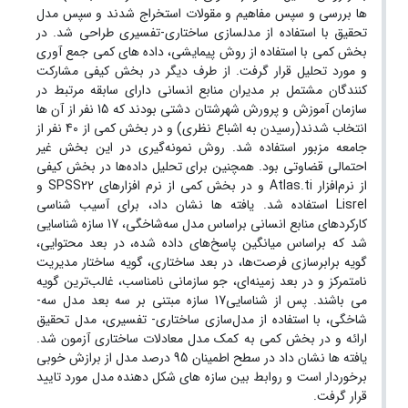
ها بررسی و سپس مفاهیم و مقولات استخراج شدند و سپس مدل
تحقیق با استفاده از مدلسازی ساختاری-تفسیری طراحی شد. در
بخش کمی با استفاده از روش پیمایشی، داده های کمی جمع آوری
و مورد تحلیل قرار گرفت. از طرف دیگر در بخش کیفی مشارکت
کنندگان مشتمل بر مدیران منابع انسانی دارای سابقه مرتبط در
سازمان آموزش و پرورش شهرشتان دشتی بودند که 15 نفر از آن ها
انتخاب شدند(رسیدن به اشباع نظری) و در بخش کمی از 40 نفر از
جامعه مزبور استفاده شد. روش نمونه‌گیری در این بخش غیر
احتمالی قضاوتی بود. همچنین برای تحلیل داده‌ها در بخش کیفی
از نرم‌افزار Atlas.ti و در بخش کمی از نرم افزارهای SPSS22 و
Lisrel استفاده شد. یافته ها نشان داد، برای آسیب شناسی
کارکردهای منابع انسانی براساس مدل سه‌شاخگی، 17 سازه شناسایی
شد که براساس میانگین پاسخ‌های داده شده، در بعد محتوایی،
گویه برابرسازی فرصت‌ها، در بعد ساختاری، گویه ساختار مدیریت
نامتمرکز و در بعد زمینه‌ای، جو سازمانی نامناسب، غالب‌ترین گویه
می باشند. پس از شناسایی17 سازه مبتنی بر سه بعد مدل سه-
شاخگی، با استفاده از مدل‌سازی ساختاری- تفسیری، مدل تحقیق
ارائه و در بخش کمی به کمک مدل معادلات ساختاری آزمون شد.
یافته ها نشان داد در سطح اطمینان 95 درصد مدل از برازش خوبی
برخوردار است و روابط بین سازه های شکل دهنده مدل مورد تایید
قرار گرفت.