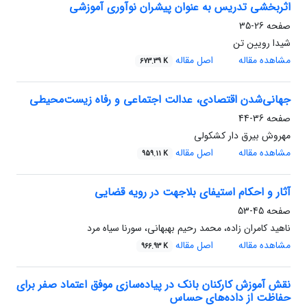
اثربخشی تدریس به عنوان پیشران نوآوری آموزشی
صفحه
26-35
شیدا رویین تن
مشاهده مقاله
اصل مقاله
673.39 K
جهانی‌شدن اقتصادی، عدالت اجتماعی و رفاه زیست‌محیطی
صفحه
36-44
مهروش بیرق دار کشکولی
مشاهده مقاله
اصل مقاله
959.11 K
آثار و احکام استیفای بلاجهت در رویه قضایی
صفحه
45-53
ناهید کامران زاده، محمد رحیم بهبهانی، سورنا سیاه مرد
مشاهده مقاله
اصل مقاله
966.93 K
نقش آموزش کارکنان بانک در پیاده‌سازی موفق اعتماد صفر برای
حفاظت از داده‌های حساس