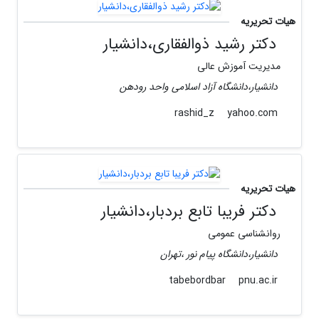
هیات تحریریه
دکتر رشید ذوالفقاری،دانشیار
مدیریت آموزش عالی
دانشیار،دانشگاه آزاد اسلامی واحد رودهن
yahoo.com
rashid_z
هیات تحریریه
دکتر فریبا تابع بردبار،دانشیار
روانشناسی عمومی
دانشیار،دانشگاه پیام نور ،تهران
pnu.ac.ir
tabebordbar