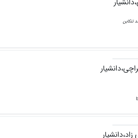
دانشیار
د تنکابن
اچی،دانشیار
زاد،دانشیار