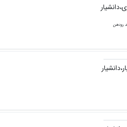
ی،دانشیار
حد رودهن
ار،دانشیار