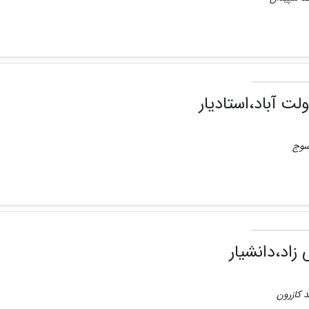
ت آباد،استادیار
اسوج
زاد،دانشیار
د کازرون