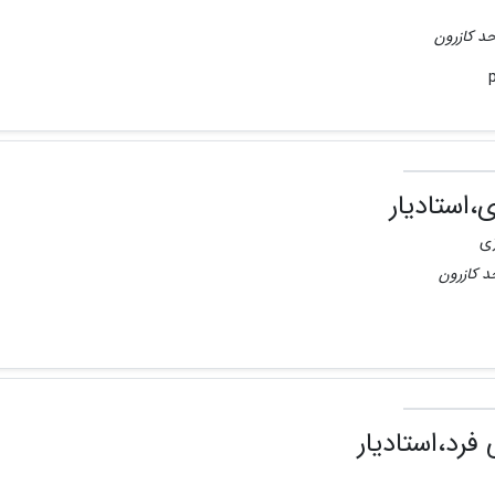
حد کازرون
،استادیار
حد کازرون
فرد،استادیار