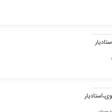
تادیار
،استادیار
احد سپیدان