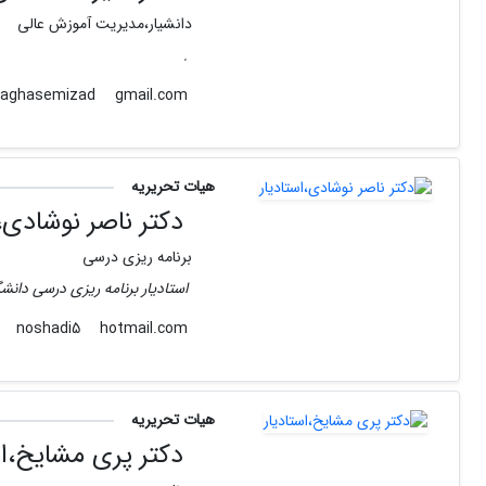
دانشیار،مدیریت آموزش عالی
.
gmail.com
alirezaghasemizad
هیات تحریریه
دکتر ناصر نوشادی،ا
برنامه ریزی درسی
استادیار برنامه ریزی درسی دانش
hotmail.com
noshadi5
هیات تحریریه
دکتر پری مشایخ،اس