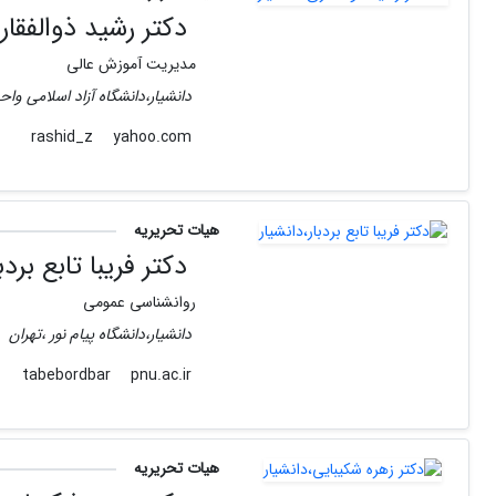
دکتر رشید ذوالفقار
مدیریت آموزش عالی
دانشیار،دانشگاه آزاد اسلامی وا
yahoo.com
rashid_z
هیات تحریریه
دکتر فریبا تابع بردب
روانشناسی عمومی
دانشیار،دانشگاه پیام نور ،تهران
pnu.ac.ir
tabebordbar
هیات تحریریه