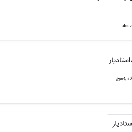
ستادیار
گاه یاسوج
تادیار