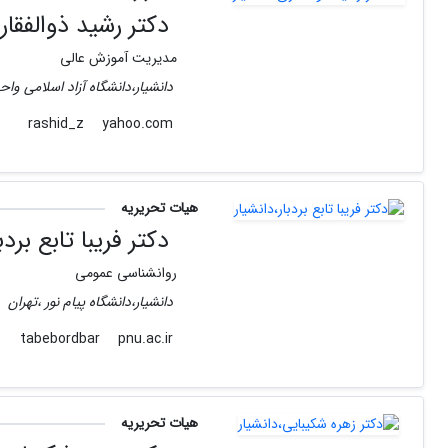
دکتر رشید ذوالفقار
مدیریت آموزش عالی
دانشیار،دانشگاه آزاد اسلامی وا
yahoo.com
rashid_z
هیات تحریریه
دکتر فریبا تابع بردب
روانشناسی عمومی
دانشیار،دانشگاه پیام نور ،تهران
pnu.ac.ir
tabebordbar
هیات تحریریه