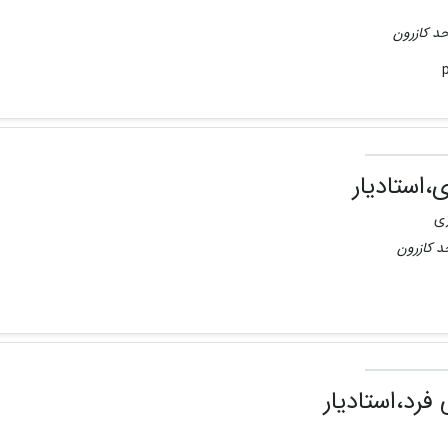
حد کازرون
،استادیار
حد کازرون
فرد،استادیار