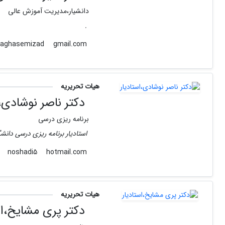
دانشیار،مدیریت آموزش عالی
.
gmail.com
alirezaghasemizad
هیات تحریریه
دکتر ناصر نوشادی،ا
برنامه ریزی درسی
استادیار برنامه ریزی درسی دانش
hotmail.com
noshadi5
هیات تحریریه
دکتر پری مشایخ،اس