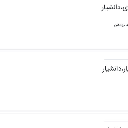
ی،دانشیار
حد رودهن
ار،دانشیار