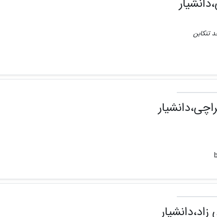
دانشیار
د تنکابن
اچی،دانشیار
زاد،دانشیار