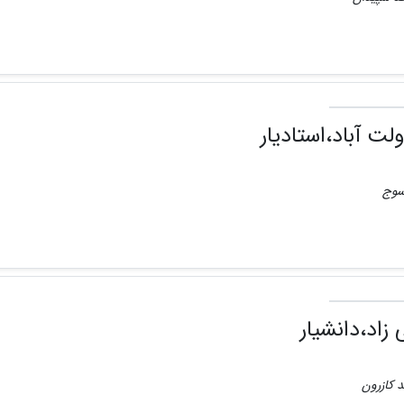
ت آباد،استادیار
اسوج
زاد،دانشیار
د کازرون