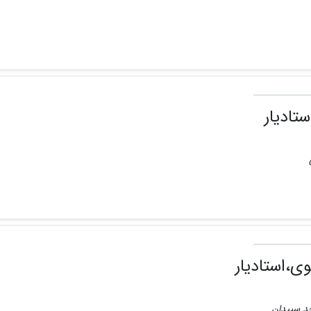
تادیار
،استادیار
احد سپیدان