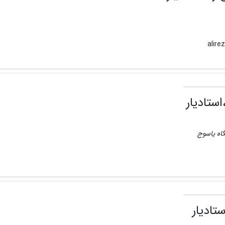
ستادیار
گاه یاسوج
تادیار