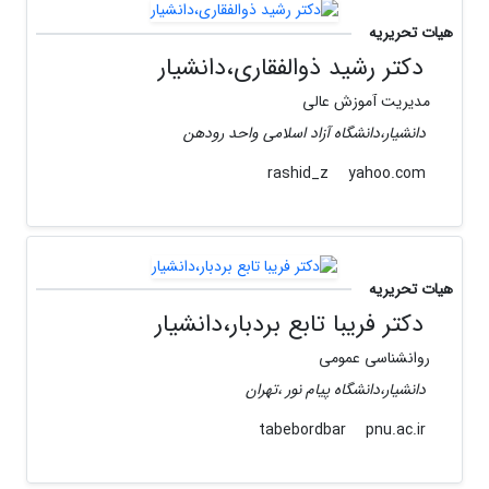
هیات تحریریه
دکتر رشید ذوالفقاری،دانشیار
مدیریت آموزش عالی
دانشیار،دانشگاه آزاد اسلامی واحد رودهن
yahoo.com
rashid_z
هیات تحریریه
دکتر فریبا تابع بردبار،دانشیار
روانشناسی عمومی
دانشیار،دانشگاه پیام نور ،تهران
pnu.ac.ir
tabebordbar