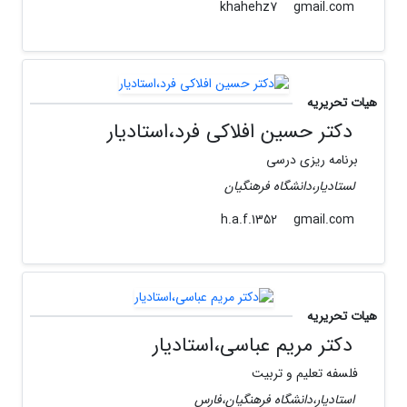
gmail.com
khahehz7
هیات تحریریه
دکتر حسین افلاکی فرد،استادیار
برنامه ریزی درسی
لستادیار،دانشگاه فرهنگیان
gmail.com
h.a.f.1352
هیات تحریریه
دکتر مریم عباسی،استادیار
فلسفه تعلیم و تربیت
استادیار،دانشگاه فرهنگیان،فارس