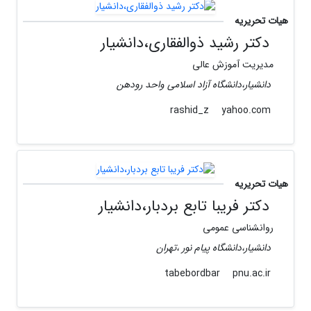
هیات تحریریه
دکتر رشید ذوالفقاری،دانشیار
مدیریت آموزش عالی
دانشیار،دانشگاه آزاد اسلامی واحد رودهن
yahoo.com
rashid_z
هیات تحریریه
دکتر فریبا تابع بردبار،دانشیار
روانشناسی عمومی
دانشیار،دانشگاه پیام نور ،تهران
pnu.ac.ir
tabebordbar