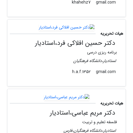
gmail.com
khahehz7
هیات تحریریه
دکتر حسین افلاکی فرد،استادیار
برنامه ریزی درسی
لستادیار،دانشگاه فرهنگیان
gmail.com
h.a.f.1352
هیات تحریریه
دکتر مریم عباسی،استادیار
فلسفه تعلیم و تربیت
استادیار،دانشگاه فرهنگیان،فارس