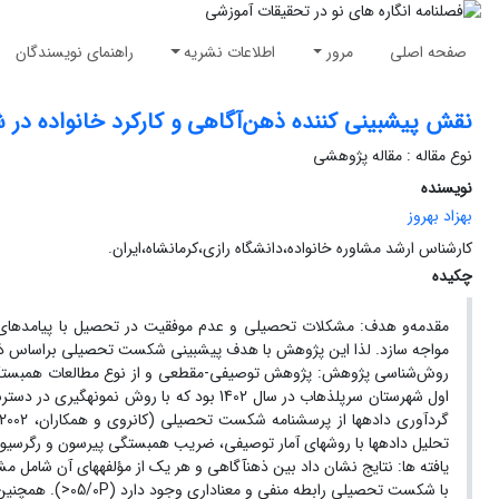
صفحه اصلی
مرور
اطلاعات نشریه
راهنمای نویسندگان
نقش پیش‏بینی کننده ذهن‌آگاهی و کارکرد خانواده د
نوع مقاله : مقاله پژوهشی
نویسنده
بهزاد بهروز
کارشناس ارشد مشاوره خانواده،دانشگاه رازی،کرمانشاه،ایران.
چکیده
مقدمه‌و هدف: مشکلات تحصیلی و عدم موفقیت در تحصیل با پیامدهای متع
مواجه سازد. لذا این پژوهش با هدف پیش‏بینی شکست تحصیلی براساس ذهن‏آ
روش‌شناسی پژوهش: پژوهش توصیفی-مقطعی و از نوع مطالعات همبستگی 
تحلیل داده‏ها با روش‏های آمار توصیفی، ضریب همبستگی پیرسون و رگرسیون چندگانه با ن
یافته ها: نتایج نشان داد بین ذهن‏آگاهی و هر یک از مؤلفه‏های آن شا
با شکست تحصیلی را