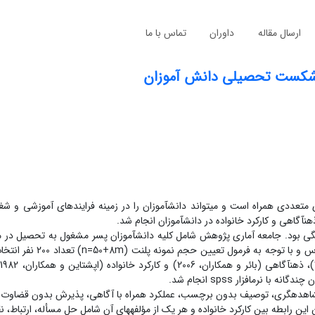
ارسال مقاله
داوران
تماس با ما
ر شکست تحصیلی دانش‏ آموزان
ددی همراه است و می‏تواند دانش‏آموزان را در زمینه فرایندهای آموزشی و شغ
گاهی و کارکرد خانواده در دانش‏آموزان انجام شد.
بود. جامعه آماری پژوهش شامل کلیه دانش‏آموزان پسر مشغول به تحصیل در 
اول شهرستان سرپل‏ذهاب در سال 1402 بود که با روش نمونه‏گیری د
گ
رم‏افزار spss انجام شد.
مل مشاهده‏گری، توصیف بدون برچسب، عملکرد همراه با آگاهی، پذیرش بدون قضاوت
بطه منفی و معناداری وجود دارد (05/0P<). همچنین این رابطه بین کارکرد خانواده و هر یک از مؤلفه‏های آن شامل حل مسأله، ار