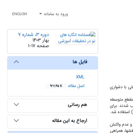
ورود به سامانه
ENGLISH
دوره 3، شماره 7
بهار 1403
صفحه
1-17
فایل ها
XML
اصل مقاله
لی با دشواری
927.45 K
مقطع متوسطه
هم رسانی
ر دسترس و با توجه به فرمول تعیین حجم نمونه پلنت (n=50+8m) تعداد 200 نفر انتخاب شدند. برای
ردآوری داده‏ها از پرسشنامه شکست تحصیلی (کانروی و همکاران، 2002)، ذهن‏آگاهی (بائر و همکاران، 2006) و کارکرد خانواده (اپشتاین و همکاران، 1982) استفاده شد.
ارجاع به این مقاله
 و عدم واکنش
تباط، نقش‏ها، همراهی