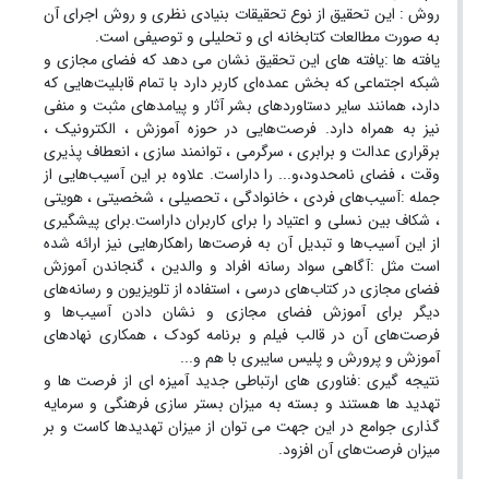
روش : این تحقیق از نوع تحقیقات بنیادی نظری و روش اجرای آن
به صورت مطالعات کتابخانه ای و تحلیلی و توصیفی است.
یافته ها :یافته های این تحقیق نشان می ‌دهد که فضای مجازی و
شبکه اجتماعی که بخش عمده‌ای کاربر دارد با تمام قابلیت‌ها‌یی که
دارد، همانند سایر دستاوردهای بشر آثار و پیامدهای مثبت و منفی
نیز به همراه دارد. فرصت‌هایی در حوزه آموزش ، الکترونیک ،
برقراری عدالت و برابری ، سرگرمی ، توانمند سازی ، انعطاف پذیری
وقت ، فضای نامحدود،و... را داراست. علاوه بر این آسیب‌هایی از
جمله :آسیب‌های فردی ، خانوادگی ، تحصیلی ، شخصیتی ، هویتی
، شکاف بین نسلی و اعتیاد را برای کاربران داراست.برای پیشگیری
از این آسیب‌ها و تبدیل آن به فرصت‌ها راهکارهایی نیز ارائه شده
است مثل :آگاهی سواد رسانه افراد و والدین ، گنجاندن آموزش
فضای مجازی در کتاب‌های درسی ، استفاده از تلویزیون و رسانه‌های
دیگر برای آموزش فضای مجازی و نشان دادن آسیب‌ها و
فرصت‌های آن در قالب فیلم و برنامه کودک ، همکاری نهاد‌های
آموزش و پرورش و پلیس سایبری با هم و...
نتیجه گیری :فناوری های ارتباطی جدید آمیزه ای از فرصت ها و
تهدید ها هستند و بسته به میزان بستر سازی فرهنگی و سرمایه
گذاری جوامع در این جهت می توان از میزان تهدیدها کاست و بر
میزان فرصت‌های آن افزود.