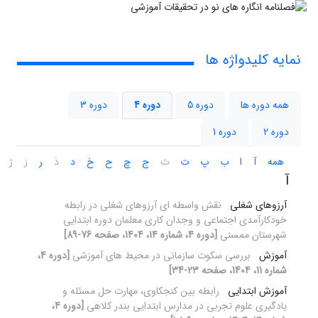
نمایه کلیدواژه ها
همه دوره ها
دوره 5
دوره 4
دوره 3
دوره 2
دوره 1
همه
آ
ا
ب
پ
ت
ث
ج
چ
ح
خ
د
ذ
ر
ز
ژ
آ
آرزوهای شغلی
نقش واسطه ای آرزوهای شغلی در رابطه
خودکارآمدی اجتماعی و وجدان کاری معلمان دوره ابتدایی
شهرستان ممسنی
[دوره 4، شماره 14، 1404، صفحه 76-89]
آموزش
بررسی سکوت سازمانی در محیط های آموزشی
[دوره 4،
شماره 11، 1404، صفحه 23-34]
آموزش ابتدایی
رابطه بین کنجکاوی، مهارت حل مسئله و
یادگیری علوم تجربی در مدارس ابتدایی بندر کلاهی
[دوره 4،