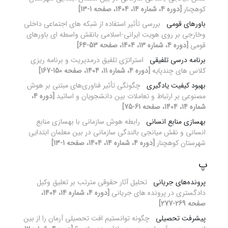
کوهچنار
[دوره 4، شماره 14، 1404، صفحه 1-13]
باورهای قومی
بررسی تأثیر استفاده از شبکه های اجتماعی داخلی
وخارجی بر روی هویت ایرانی-اسلامی بانقش واسطه ای باورهای
قومی
[دوره 4، شماره 13، 1404، صفحه 53-64]
برنامه درسی تلفیقی
استراتژی تلفیق درمدیریت و برنامه ریزی
کلاس های چندپایه
[دوره 4، شماره 11، 1404، صفحه 150-167]
بهبود کیفیت یادگیری
چگونگی تأثیر فناوری‌های مبتنی بر هوش
مصنوعی بر ارتباط و تعاملات بین دانشجویان و اساتید
[دوره 4،
شماره 14، 1404، صفحه 61-75]
بهسازی منابع انسانی
رابطه هوش سازمانی با بهسازی منابع
انسانی و نقش میانجی بالندگی سازمانی در بین معلمان ابتدایی
شهرستان کوهچنار
[دوره 4، شماره 14، 1404، صفحه 1-13]
پ
پرونده‌های جریانی
تحلیل آثار حقوقی مترتب بر تعلیق وکیل
دادگستری در پرونده های جریانی
[دوره 4، شماره 14، 1404،
صفحه 269-277]
پیشرفت تحصیلی
چگونه توانستیم افت تحصیلی آرمان را از بین