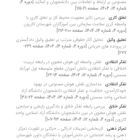
مصنوعی بر ارتباط و تعاملات بین دانشجویان و اساتید
[دوره 4،
شماره 14، 1404، صفحه 61-75]
تعلق کاری
بررسی تاثیر معنویت محیط کار بر تعلق کاری با
واسطه گری سلامت سازمانی بین آموزگاران شهرستان کازرون
[دوره 4، شماره 14، 1404، صفحه 200-216]
تعلیق وکیل
تحلیل آثار حقوقی مترتب بر تعلیق وکیل دادگستری
در پرونده های جریانی
[دوره 4، شماره 14، 1404، صفحه 269-
277]
تفکر انتقادی
نقش واسطه ای هوش معنوی در رابطه تربیت
اخلاقی با تفکر انتقادی دانش آموزان مقطع متوسطه اول نورآباد
ممسنی
[دوره 4، شماره 12، 1404، صفحه 14-26]
تفکر انتقادی
مدلسازی نقش هوش مصنوعی در بهبود
خودکارآمدی، خلاقیت و تفکر انتقادی دانشجویان دانشگاه آزاد
اسلامی واحد ممسنی
[دوره 4، شماره 13، 1404، صفحه 26-38]
تفکر خلاق
بررسی رابطه تفکر خلاق و یادگیری زایشی و میانجی
نقش هوش معنوی در بین دانشجویان دانشگاه آزاد اسلامی واحد
کازرون
[دوره 4، شماره 12، 1404، صفحه 93-107]
تمرکز ذهنی
اثربخشی تمرینات ادراکی ـ حرکتی بر تقویت تمرکز
ذهنی و رشد اجتماعی در دانش‌آموزان با نشانگان داون شهرستان