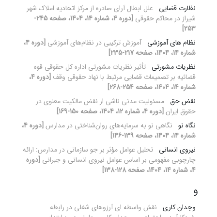
نظارت قضایی
علل ابطال آرای صادره از مرکز اتحادیه املاک شهر
شیراز در محاکم حقوقی
[دوره 4، شماره 14، 1404، صفحه 245-
253]
نظام های آموزشی
آموزش ترکیبی در نظام‌های آموزشی
[دوره 4،
شماره 14، 1404، صفحه 217-235]
نظریات مشورتی
تأثیر نظریات مشورتی اداره کل حقوقی قوه
قضائیه بر تصمیمات قضایی مرتبط با نهاد حقوقی وقف
[دوره 4،
شماره 14، 1404، صفحه 254-268]
نقض حق
مسئولیت مدنی ناشی از نقض مالکیت معنوی در
حقوق ایران
[دوره 4، شماره 12، 1404، صفحه 150-169]
نگاه نو
نگاهی نو به سرمایه‌های روان‌شناختی در مدارس
[دوره 4،
شماره 14، 1404، صفحه 139-146]
نیروی انسانی
تحلیل عوامل مؤثر بر جو سازمانی در مدارس: ارائه
چارچوبی مفهومی بر اساس عوامل نیروی انسانی و جبرانی
[دوره
4، شماره 14، 1404، صفحه 128-138]
و
وجدان کاری
نقش واسطه ای آرزوهای شغلی در رابطه