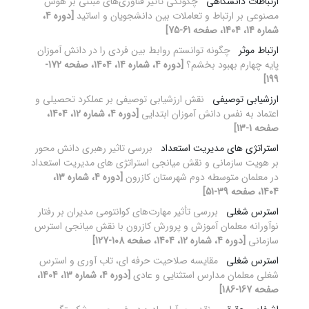
ارتباطات دانشگاهی
چگونگی تأثیر فناوری‌های مبتنی بر هوش
مصنوعی بر ارتباط و تعاملات بین دانشجویان و اساتید
[دوره 4،
شماره 14، 1404، صفحه 61-75]
ارتباط موثر
چگونه توانستم روابط بین فردی را در دانش آموزان
پایه چهارم بهبود بخشم؟
[دوره 4، شماره 14، 1404، صفحه 172-
199]
ارزشیابی توصیفی
نقش ارزشیابی توصیفی بر عملکرد تحصیلی و
اعتماد به نفس دانش آموزان ابتدایی
[دوره 4، شماره 12، 1404،
صفحه 1-13]
استراتژی های مدیریت استعداد
بررسی تاثیر رهبری دانش محور
بر هویت سازمانی و نقش میانجی استراتژی های مدیریت استعداد
در معلمان متوسطه دوم شهرستان کازرون
[دوره 4، شماره 13،
1404، صفحه 39-51]
استرس شغلی
بررسی تأثیر مهارت‌های کوانتومی مدیران بر رفتار
نوآورانه معلمان آموزش و پرورش کازرون با نقش میانجی استرس
سازمانی
[دوره 4، شماره 12، 1404، صفحه 108-127]
استرس شغلی
مقایسه صلاحیت حرفه ای، تاب آوری و استرس
شغلی معلمان مدارس استثنایی و عادی
[دوره 4، شماره 13، 1404،
صفحه 167-186]