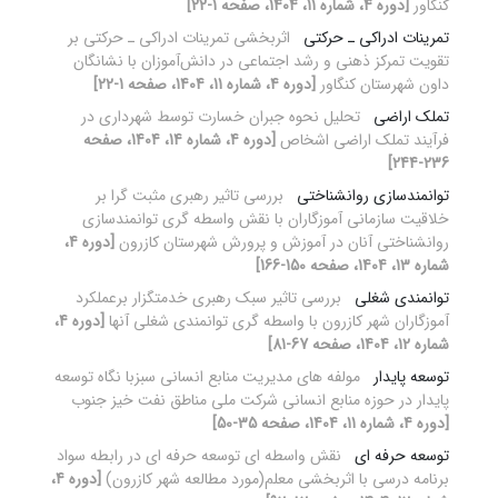
کنگاور
[دوره 4، شماره 11، 1404، صفحه 1-22]
تمرینات ادراکی ـ حرکتی
اثربخشی تمرینات ادراکی ـ حرکتی بر
تقویت تمرکز ذهنی و رشد اجتماعی در دانش‌آموزان با نشانگان
داون شهرستان کنگاور
[دوره 4، شماره 11، 1404، صفحه 1-22]
تملک اراضی
تحلیل نحوه جبران خسارت توسط شهرداری در
فرآیند تملک اراضی اشخاص
[دوره 4، شماره 14، 1404، صفحه
236-244]
توانمندسازی روانشناختی
بررسی تاثیر رهبری مثبت گرا بر
خلاقیت سازمانی آموزگاران با نقش واسطه گری توانمندسازی
روانشناختی آنان در آموزش و پرورش شهرستان کازرون
[دوره 4،
شماره 13، 1404، صفحه 150-166]
توانمندی شغلی
بررسی تاثیر سبک رهبری خدمتگزار برعملکرد
آموزگاران شهر کازرون با واسطه گری توانمندی شغلی آنها
[دوره 4،
شماره 12، 1404، صفحه 67-81]
توسعه پایدار
مولفه های مدیریت منابع انسانی سبزبا نگاه توسعه
پایدار در حوزه منابع انسانی شرکت ملی مناطق نفت خیز جنوب
[دوره 4، شماره 11، 1404، صفحه 35-50]
توسعه حرفه ای
نقش واسطه ای توسعه حرفه ای در رابطه سواد
برنامه درسی با اثربخشی معلم(مورد مطالعه شهر کازرون)
[دوره 4،