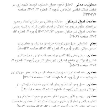
مسئولیت مدنی
تحلیل نحوه جبران خسارت توسط شهرداری در
فرآیند تملک اراضی اشخاص
[دوره 4، شماره 14، 1404، صفحه
236-244]
معاملات اموال غیرمنقول
جایگاه و نقش سر دفتران اسناد رسمی
در انعقاد عقود مربوط به املاک با لحاظ قانون الزام به ثبت رسمی
معاملات اموال غیر منقول مصوب 1403/03/17
[دوره 4، شماره 13،
1404، صفحه 87-99]
معلم
شناسایی مدل‌های توسعه حرفه‌ای مدیران و معلمان بر
اساس مبانی نظری
[دوره 4، شماره 14، 1404، صفحه 147-160]
معلمان
پیش بینی شادکامی بر اساس تاب آوری و دلبستگی
شغلی آموزگاران مقطع ابتدایی شهرستان کازرون
[دوره 4، شماره 11،
1404، صفحه 99-115]
معلمان
مطالعـه تجربـه زیستـه معلمـان در خصـوص مهارتهـای
خـودتوسعـه ای
[دوره 4، شماره 11، 1404، صفحه 117-131]
معلمان
مدل پس آیندها و پیش آیندهای حمایت سازمانی در
آموزش و پرورش
[دوره 4، شماره 11، 1404، صفحه 168-181]
معلمان
بررسی تاثیر رهبری دانش محور بر هویت سازمانی و
نقش میانجی استراتژی های مدیریت استعداد در معلمان متوسطه
دوم شهرستان کازرون
[دوره 4، شماره 13، 1404، صفحه 39-51]