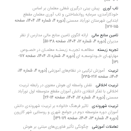
تاب آوری
پیش بینی درگیری شغلی معلمان بر اساس
خودکارآمدی، سرمایه روانشناختی و تاب آوری معلمان مقطع
ابتدایی شهرستان نورآباد ممسنی
[دوره 4، شماره 14، 1404، صفحه
115-127]
تامین منابع مالی
ارائه الگوی تامین منابع مالی مدارس از نظر
مدیران
[دوره 4، شماره 12، 1404، صفحه 38-51]
تجربه زیسته
مطالعـه تجربـه زیستـه معلمـان در خصـوص
مهارتهـای خـودتوسعـه ای
[دوره 4، شماره 11، 1404، صفحه 117-
131]
تربیت
آموزش ترکیبی در نظام‌های آموزشی
[دوره 4، شماره 14،
1404، صفحه 217-235]
تربیت اخلاقی
نقش واسطه ای هوش معنوی در رابطه تربیت
اخلاقی با تفکر انتقادی دانش آموزان مقطع متوسطه اول نورآباد
ممسنی
[دوره 4، شماره 12، 1404، صفحه 14-26]
تربیت شهروندی
تاثیر فرهنگ خانواده بر تربیت شهروندی دانش
آموزان دوره متوسطه دوم در جوامع شهری و روستایی شهر کازرون
[دوره 4، شماره 13، 1404، صفحه 119-149]
تعاملات آموزشی
چگونگی تأثیر فناوری‌های مبتنی بر هوش