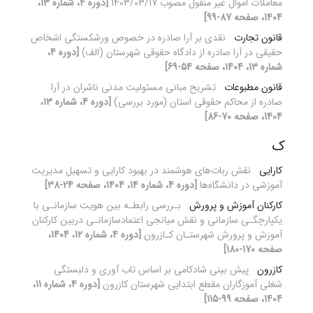
معاملات اموال غیر منقول مصوب 1403/03/17
[دوره 4، شماره 13،
1404، صفحه 87-99]
قانون تجارت
نقدی بر آرا صادره در خصوص ورشکستگی اشخاص
حقیقی در آرا صادره از دادگاه حقوقی شهرستان (الف)
[دوره 4،
شماره 13، 1404، صفحه 54-69]
قانون مطبوعات
تشریح مبانی مسئولیت مدنی ناشران در آرا
صادره از محاکم حقوقی استان (مورد بررسی)
[دوره 4، شماره 13،
1404، صفحه 70-86]
ک
کارایی
نقش ربات‌های هوشمند در بهبود کارایی و تسهیل مدیریت
آموزشی در دانشگاه‌ها
[دوره 4، شماره 14، 1404، صفحه 24-38]
کارکنان آموزش و پرورش
بـررسی رابطـه بین هویت سازمانـی با
یکپارچگـی سازمانی و نقش میانجی اعتمادسازمانـی دربین کارکنان
آموزش و پرورش شهرستـان کـازرون
[دوره 4، شماره 12، 1404،
صفحه 170-180]
کازرون
پیش بینی شادکامی بر اساس تاب آوری و دلبستگی
شغلی آموزگاران مقطع ابتدایی شهرستان کازرون
[دوره 4، شماره 11،
1404، صفحه 99-115]