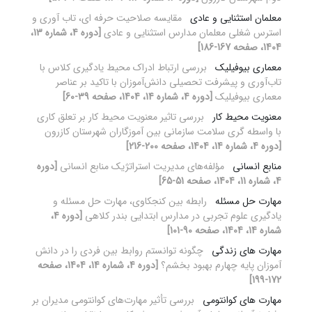
معلمان استثنایی و عادی
مقایسه صلاحیت حرفه ای، تاب آوری و
استرس شغلی معلمان مدارس استثنایی و عادی
[دوره 4، شماره 13،
1404، صفحه 167-186]
معماری بیوفیلیک
بررسی ارتباط ادراک محیط یادگیری کلاس با
تاب‌آوری و پیشرفت تحصیلی دانش‌آموزان با تاکید بر عناصر
معماری بیوفیلیک
[دوره 4، شماره 14، 1404، صفحه 39-60]
معنویت محیط کار
بررسی تاثیر معنویت محیط کار بر تعلق کاری
با واسطه گری سلامت سازمانی بین آموزگاران شهرستان کازرون
[دوره 4، شماره 14، 1404، صفحه 200-216]
منابع انسانی
مؤلفه‌های مدیریت استراتژیک منابع انسانی
[دوره
4، شماره 11، 1404، صفحه 51-65]
مهارت حل مسئله
رابطه بین کنجکاوی، مهارت حل مسئله و
یادگیری علوم تجربی در مدارس ابتدایی بندر کلاهی
[دوره 4،
شماره 14، 1404، صفحه 90-101]
مهارت های زندگی
چگونه توانستم روابط بین فردی را در دانش
آموزان پایه چهارم بهبود بخشم؟
[دوره 4، شماره 14، 1404، صفحه
172-199]
مهارت های کوانتومی
بررسی تأثیر مهارت‌های کوانتومی مدیران بر