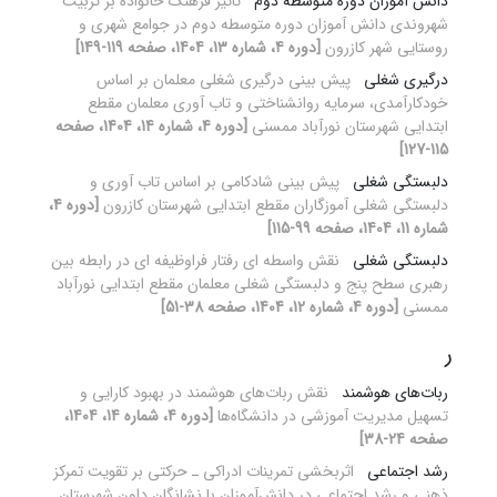
دانش آموزان دوره متوسطه دوم
تاثیر فرهنگ خانواده بر تربیت
شهروندی دانش آموزان دوره متوسطه دوم در جوامع شهری و
روستایی شهر کازرون
[دوره 4، شماره 13، 1404، صفحه 119-149]
درگیری شغلی
پیش بینی درگیری شغلی معلمان بر اساس
خودکارآمدی، سرمایه روانشناختی و تاب آوری معلمان مقطع
ابتدایی شهرستان نورآباد ممسنی
[دوره 4، شماره 14، 1404، صفحه
115-127]
دلبستگی شغلی
پیش بینی شادکامی بر اساس تاب آوری و
دلبستگی شغلی آموزگاران مقطع ابتدایی شهرستان کازرون
[دوره 4،
شماره 11، 1404، صفحه 99-115]
دلبستگی شغلی
نقش واسطه ای رفتار فراوظیفه ای در رابطه بین
رهبری سطح پنج و دلبستگی شغلی معلمان مقطع ابتدایی نورآباد
ممسنی
[دوره 4، شماره 12، 1404، صفحه 38-51]
ر
ربات‌های هوشمند
نقش ربات‌های هوشمند در بهبود کارایی و
تسهیل مدیریت آموزشی در دانشگاه‌ها
[دوره 4، شماره 14، 1404،
صفحه 24-38]
رشد اجتماعی
اثربخشی تمرینات ادراکی ـ حرکتی بر تقویت تمرکز
ذهنی و رشد اجتماعی در دانش‌آموزان با نشانگان داون شهرستان