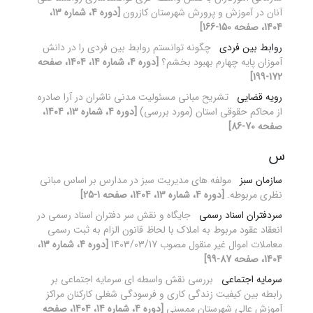
آنان در آموزش و پرورش شهرستان کازرون
[دوره 4، شماره 13،
1404، صفحه 150-166]
روابط بین فردی
چگونه توانستم روابط بین فردی را در دانش
آموزان پایه چهارم بهبود بخشم؟
[دوره 4، شماره 14، 1404، صفحه
172-199]
رویه قضایی
تشریح مبانی مسئولیت مدنی ناشران در آرا صادره
از محاکم حقوقی استان (مورد بررسی)
[دوره 4، شماره 13، 1404،
صفحه 70-86]
س
سازمان سبز
مولفه های مدیریت سبز در مدارس بر اساس مبانی
نظری مربوطه.
[دوره 4، شماره 13، 1404، صفحه 1-25]
سردفتران اسناد رسمی
جایگاه و نقش سر دفتران اسناد رسمی در
انعقاد عقود مربوط به املاک با لحاظ قانون الزام به ثبت رسمی
معاملات اموال غیر منقول مصوب 1403/03/17
[دوره 4، شماره 13،
1404، صفحه 87-99]
سرمایه اجتماعی
بررسی نقش واسطه ای سرمایه اجتماعی بر
رابطه بین کیفیت زندگی کاری و فرسودگی شغلی کارکنان مراکز
آموزش عالی شهرستان ممسنی
[دوره 4، شماره 14، 1404، صفحه