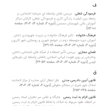
ف
فرسودگی شغلی
بررسی نقش واسطه ای سرمایه اجتماعی بر
رابطه بین کیفیت زندگی کاری و فرسودگی شغلی کارکنان مراکز
آموزش عالی شهرستان ممسنی
[دوره 4، شماره 14، 1404، صفحه
101-114]
فرهنگ خانواده
تاثیر فرهنگ خانواده بر تربیت شهروندی دانش
آموزان دوره متوسطه دوم در جوامع شهری و روستایی شهر کازرون
[دوره 4، شماره 13، 1404، صفحه 119-149]
فضای مجازی
بررسی تأثیر استفاده از شبکه های اجتماعی داخلی
وخارجی بر روی هویت ایرانی-اسلامی بانقش واسطه ای باورهای
قومی
[دوره 4، شماره 13، 1404، صفحه 53-64]
ق
قانون آیین دادرسی مدنی
علل ابطال آرای صادره از مرکز اتحادیه
املاک شهر شیراز در محاکم حقوقی
[دوره 4، شماره 14، 1404،
صفحه 245-253]
قانون الزام به ثبت رسمی
جایگاه و نقش سر دفتران اسناد رسمی
در انعقاد عقود مربوط به املاک با لحاظ قانون الزام به ثبت رسمی