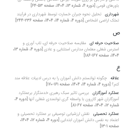
باورهای قومی
[دوره 4، شماره 13، 1404، صفحه 53-64]
شهرداری
تحلیل نحوه جبران خسارت توسط شهرداری در فرآیند
تملک اراضی اشخاص
[دوره 4، شماره 14، 1404، صفحه 236-244]
ص
صلاحیت حرفه ای
مقایسه صلاحیت حرفه ای، تاب آوری و
استرس شغلی معلمان مدارس استثنایی و عادی
[دوره 4، شماره 13،
1404، صفحه 167-186]
ع
علاقه
چگونه توانستم دانش آموزان را به درس ادبیات علاقه مند
کنم؟
[دوره 4، شماره 14، 1404، صفحه 161-170]
عملکرد آموزگاران
بررسی تاثیر سبک رهبری خدمتگزار برعملکرد
آموزگاران شهر کازرون با واسطه گری توانمندی شغلی آنها
[دوره 4،
شماره 12، 1404، صفحه 67-81]
عملکرد تحصیلی
نقش ارزشیابی توصیفی بر عملکرد تحصیلی و
اعتماد به نفس دانش آموزان ابتدایی
[دوره 4، شماره 12، 1404،
صفحه 1-13]