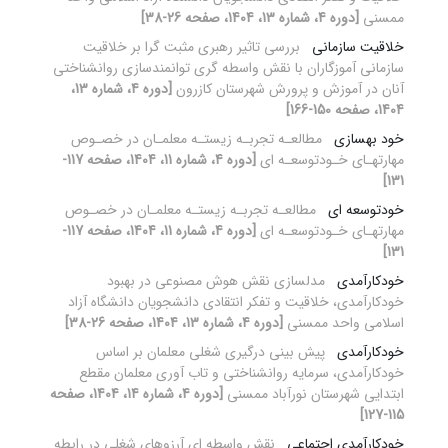
ممسنی
[دوره 4، شماره 13، 1404، صفحه 26-38]
خلاقیت سازمانی
بررسی تاثیر رهبری مثبت گرا بر خلاقیت
سازمانی آموزگاران با نقش واسطه گری توانمندسازی روانشناختی
آنان در آموزش و پرورش شهرستان کازرون
[دوره 4، شماره 13،
1404، صفحه 150-166]
خود بهسازی
مطالعـه تجربـه زیستـه معلمـان در خصـوص
مهارتهـای خـودتوسعـه ای
[دوره 4، شماره 11، 1404، صفحه 117-
131]
خودتوسعه ای
مطالعـه تجربـه زیستـه معلمـان در خصـوص
مهارتهـای خـودتوسعـه ای
[دوره 4، شماره 11، 1404، صفحه 117-
131]
خودکارآمدی
مدلسازی نقش هوش مصنوعی در بهبود
خودکارآمدی، خلاقیت و تفکر انتقادی دانشجویان دانشگاه آزاد
اسلامی واحد ممسنی
[دوره 4، شماره 13، 1404، صفحه 26-38]
خودکارآمدی
پیش بینی درگیری شغلی معلمان بر اساس
خودکارآمدی، سرمایه روانشناختی و تاب آوری معلمان مقطع
ابتدایی شهرستان نورآباد ممسنی
[دوره 4، شماره 14، 1404، صفحه
115-127]
خودکارآمدی اجتماعی
نقش واسطه ای آرزوهای شغلی در رابطه