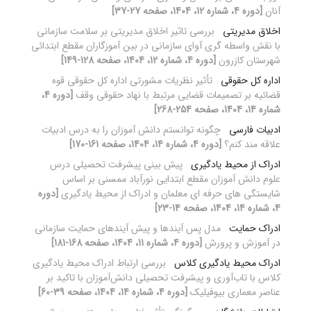
آنان
[دوره 4، شماره 12، 1404، صفحه 27-37]
اخلاق مدیریتی
بررسی تاثیر اخلاق مدیریتی بر سلامت سازمانی
با نقش واسطه گری آوای سازمانی در بین آموزگاران مقطع ابتدائی
شهرستان کازرون
[دوره 4، شماره 12، 1404، صفحه 128-149]
اداره کل حقوقی
تأثیر نظریات مشورتی اداره کل حقوقی قوه
قضائیه بر تصمیمات قضایی مرتبط با نهاد حقوقی وقف
[دوره 4،
شماره 14، 1404، صفحه 254-268]
ادبیات فارسی
چگونه توانستم دانش آموزان را به درس ادبیات
علاقه مند کنم؟
[دوره 4، شماره 14، 1404، صفحه 161-170]
ادراک از محیط یادگیری
پیش بینی پیشرفت تحصیلی درس
علوم دانش آموزان مقطع ابتدایی نورآباد ممسنی بر اساس
شایستگی های حرفه ای معلمان و ادراک از محیط یادگیری
[دوره
4، شماره 14، 1404، صفحه 14-23]
ادراک حمایت
مدل پس آیندها و پیش آیندهای حمایت سازمانی
در آموزش و پرورش
[دوره 4، شماره 11، 1404، صفحه 168-181]
ادراک محیط یادگیری کلاس
بررسی ارتباط ادراک محیط یادگیری
کلاس با تاب‌آوری و پیشرفت تحصیلی دانش‌آموزان با تاکید بر
عناصر معماری بیوفیلیک
[دوره 4، شماره 14، 1404، صفحه 39-60]