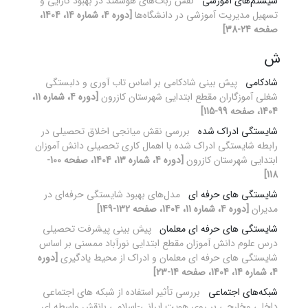
سیستم‌های آموزشی
نقش ربات‌های هوشمند در بهبود کارایی و
تسهیل مدیریت آموزشی در دانشگاه‌ها
[دوره 4، شماره 14، 1404،
صفحه 24-38]
ش
شادکامی
پیش بینی شادکامی بر اساس تاب آوری و دلبستگی
شغلی آموزگاران مقطع ابتدایی شهرستان کازرون
[دوره 4، شماره 11،
1404، صفحه 99-115]
شایستگی ادراک شده
بررسی نقش میانجی اخلاق تحصیلی در
رابطه شایستگی ادراک شده با اهمال کاری تحصیلی دانش آموزان
ابتدایی شهرستان کازرون
[دوره 4، شماره 13، 1404، صفحه 100-
118]
شایستگی های حرفه ای
مدل‌های بهبود شایستگی حرفه‌ای در
مدیران
[دوره 4، شماره 11، 1404، صفحه 132-149]
شایستگی های حرفه ای معلمان
پیش بینی پیشرفت تحصیلی
درس علوم دانش آموزان مقطع ابتدایی نورآباد ممسنی بر اساس
شایستگی های حرفه ای معلمان و ادراک از محیط یادگیری
[دوره
4، شماره 14، 1404، صفحه 14-23]
شبکه‌های اجتماعی
بررسی تأثیر استفاده از شبکه های اجتماعی
داخلی وخارجی بر روی هویت ایرانی-اسلامی بانقش واسطه ای