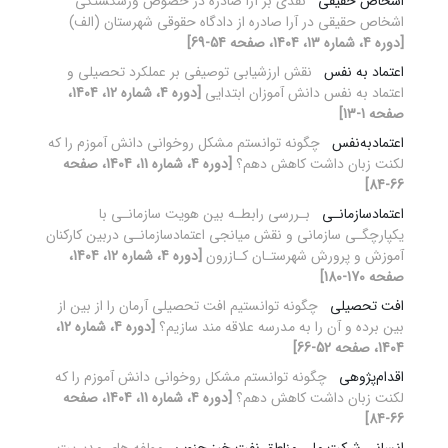
اشخاص حقیقی
نقدی بر آرا صادره در خصوص ورشکستگی
اشخاص حقیقی در آرا صادره از دادگاه حقوقی شهرستان (الف)
[دوره 4، شماره 13، 1404، صفحه 54-69]
اعتماد به نفس
نقش ارزشیابی توصیفی بر عملکرد تحصیلی و
اعتماد به نفس دانش آموزان ابتدایی
[دوره 4، شماره 12، 1404،
صفحه 1-13]
اعتمادبه‌نفس
چگونه توانستم مشکل روخوانی دانش آموزم را که
لکنت زبان داشت کاهش دهم؟
[دوره 4، شماره 11، 1404، صفحه
66-84]
اعتمادسازمانـی
بـررسی رابطـه بین هویت سازمانـی با
یکپارچگـی سازمانی و نقش میانجی اعتمادسازمانـی دربین کارکنان
آموزش و پرورش شهرستـان کـازرون
[دوره 4، شماره 12، 1404،
صفحه 170-180]
افت تحصیلی
چگونه توانستیم افت تحصیلی آرمان را از بین از
بین برده و آن را به مدرسه علاقه مند سازیم؟
[دوره 4، شماره 12،
1404، صفحه 52-66]
اقدام‌پژوهی
چگونه توانستم مشکل روخوانی دانش آموزم را که
لکنت زبان داشت کاهش دهم؟
[دوره 4، شماره 11، 1404، صفحه
66-84]