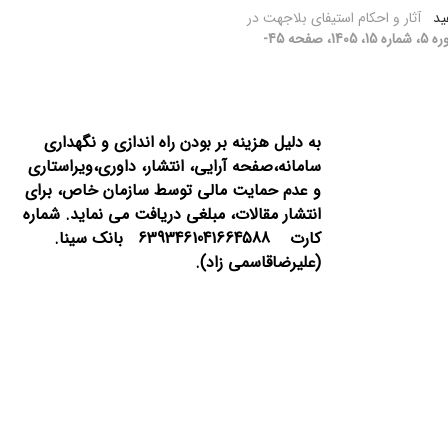
هید
آثار و احکام استیفای بلاجهت در
[دوره 5، شماره 15، 1405، صفحه 45-
به دلیل هزینه بر بودن راه اندازی و نگهداری
سامانه،صفحه آرایی، انتشار،
داوری،ویراستاری
و عدم حمایت مالی توسط سازمان خاص، برای
انتشار مقالات، مبلغی دریافت می نماید.
شماره
کارت 6393461041664588 بانک سینا.
(علیرضاقاسمی زاد).