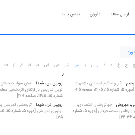
ارسال مقاله
داوران
تماس با ما
وره 1
ح
خ
د
ذ
ر
ز
ژ
س
ش
ص
ض
ط
ظ
ع
غ
ف
ر
 رحیم
آثار و احکام استیفای بلاجهت
رویین تن، شیدا
نقش سواد دیجیتال 
[دوره 5، شماره 15، 1405، صفحه 45-
نوین تدریس در ارتقای اثربخشی معلم
شماره 15، 1405، صفحه 1-12]
لی، مهروش
جهانی‌شدن اقتصادی،
رویین تن، شیدا
اثربخشی تدریس به 
 و رفاه زیست‌محیطی
[دوره 5، شماره
نوآوری آموزشی
35]