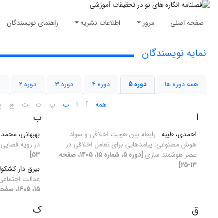
صفحه اصلی
مرور
اطلاعات نشریه
راهنمای نویسندگان
نمایه نویسندگان
همه دوره ها
دوره 5
دوره 4
دوره 3
دوره 2
د
همه
آ
ا
ب
پ
ت
ث
ج
چ
ا
ب
احمدی، طیبه
رابطه بین هویت اخلاقی و سواد
بهبهانی، محمد
هوش مصنوعی: پیامدهایی برای تعامل اخلاقی در
در رویه قضایی
عصر هوشمند سازی
[دوره 5، شماره 15، 1405، صفحه
53]
13-25]
بیرق دار کشکو
عدالت اجتماعی
15، 1405، صفحه 36-44]
ق
ک