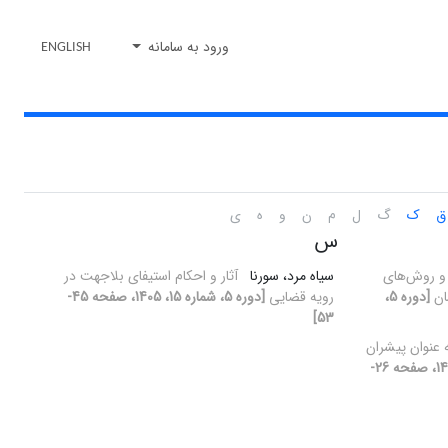
ورود به سامانه
ENGLISH
ق
ک
گ
ل
م
ن
و
ه
ی
س
و روش‌های
سیاه مرد، سورنا
آثار و احکام استیفای بلاجهت در
ان
[دوره 5،
رویه قضایی
[دوره 5، شماره 15، 1405، صفحه 45-
53]
عنوان پیشران
[دوره 5، شماره 15، 1405، صفحه 26-