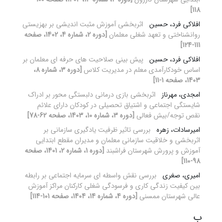
118]
افلاکی فرد، حسین
اثربخشی آموزش مثبت اندیشی بر بهزیستی
روانشناختی و تعهد شغلی معلمان
[دوره 2، شماره 4، 1402، صفحه
111-124]
افلاکی فرد، حسین
پیش بینی صلاحیت های حرفه ای معلمان بر
اساس خودکارآمدی معلم در مدیریت کلاس
[دوره 3، شماره 8،
1403، صفحه 1-11]
امجدی، مهرناز
اثربخشی بازی درمانی دلبستگی محور بر ادراک
شایستگی اجتماعی و اشتیاق تحصیلی در کودکان دارای علائم
نقص توجه/بیش ‏فعالی
[دوره 3، شماره 10، 1403، صفحه 62-78]
امیرسادات، زهره
بررسی تاثیر ظرفیت یادگیری سازمانی بر
اثربخشی و خلاقیت سازمانی معلمان و مدیران مقطع ابتدایی
آموزش و پرورش شهرستان فراشبند
[دوره 1، شماره 2، 1401، صفحه
98-110]
امیری، صغری
بررسی نقش واسطه ای سرمایه اجتماعی بر رابطه
بین کیفیت زندگی کاری و فرسودگی شغلی کارکنان مراکز آموزش
عالی شهرستان ممسنی
[دوره 4، شماره 14، 1404، صفحه 101-114]
ب