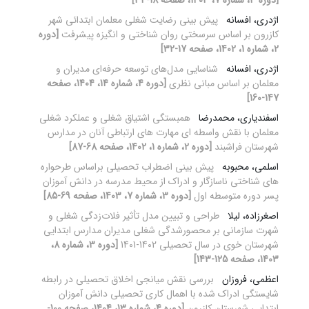
[دوره 3، شماره 7، 1403، صفحه 18-34]
اژدری، افسانه
پیش بینی رضایت شغلی معلمان ابتدائی شهر
کازرون بر اساس سرسختی روان شناختی و انگیزه پیشرفت
[دوره
2، شماره 1، 1402، صفحه 17-32]
اژدری، افسانه
شناسایی مدل‌های توسعه حرفه‌ای مدیران و
معلمان بر اساس مبانی نظری
[دوره 4، شماره 14، 1404، صفحه
147-160]
اسفندیاری، محمدرضا
همبستگی اشتیاق شغلی و عملکرد شغلی
معلمان با نقش واسطه ای مهارت های ارتباطی آنان در مدارس
شهرستان فراشبند
[دوره 2، شماره 1، 1402، صفحه 68-87]
اسلمی، محبوبه
پیش‏ بینی اضطراب تحصیلی براساس طرحواره
‏های شناختی ناسازگار و ادراک از محیط مدرسه در دانش ‏آموزان
پسر دوره متوسطه اول
[دوره 3، شماره 7، 1403، صفحه 69-85]
اصغرزاده، لیلا
طراحی و تبیین مدل تأثیر فلات‌زدگی شغلی و
شهرت سازمانی بر محصورشدگی شغلی مدیران مدارس ابتدایی
شهرستان خوی در سال تحصیلی 1402-1401
[دوره 3، شماره 8،
1403، صفحه 125-143]
اعظمی، فروزان
بررسی نقش میانجی اخلاق تحصیلی در رابطه
شایستگی ادراک شده با اهمال کاری تحصیلی دانش آموزان
ابتدایی شهرستان کازرون
[دوره 4، شماره 13، 1404، صفحه 100-