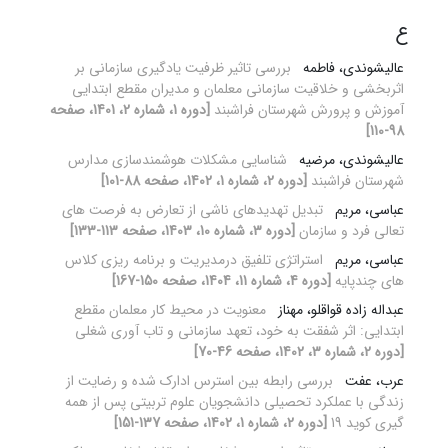
ع
عالیشوندی، فاطمه
بررسی تاثیر ظرفیت یادگیری سازمانی بر
اثربخشی و خلاقیت سازمانی معلمان و مدیران مقطع ابتدایی
آموزش و پرورش شهرستان فراشبند
[دوره 1، شماره 2، 1401، صفحه
98-110]
عالیشوندی، مرضیه
شناسایی مشکلات هوشمندسازی مدارس
شهرستان فراشبند
[دوره 2، شماره 1، 1402، صفحه 88-101]
عباسی، مریم
تبدیل تهدیدهای ناشی از تعارض به فرصت های
تعالی فرد و سازمان
[دوره 3، شماره 10، 1403، صفحه 113-133]
عباسی، مریم
استراتژی تلفیق درمدیریت و برنامه ریزی کلاس
های چندپایه
[دوره 4، شماره 11، 1404، صفحه 150-167]
عبداله زاده قواقلو، مهناز
معنویت در محیط کار معلمان مقطع
ابتدایی: اثر شفقت به خود، تعهد سازمانی و تاب آوری شغلی
[دوره 2، شماره 3، 1402، صفحه 46-70]
عرب، عفت
بررسی رابطه بین استرس ادارک شده و رضایت از
زندگی با عملکرد تحصیلی دانشجویان علوم تربیتی پس از همه
گیری کوید 19
[دوره 2، شماره 1، 1402، صفحه 137-151]