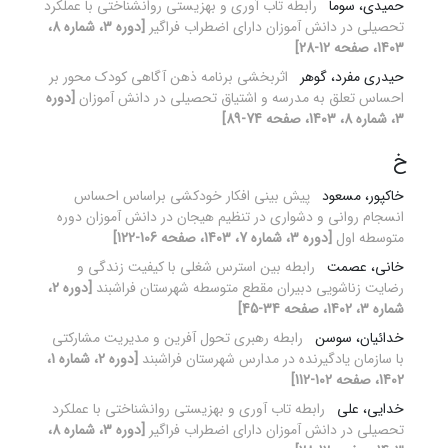
حمیدی، سوما
رابطه تاب‏ آوری و بهزیستی روانشناختی با عملکرد
تحصیلی در دانش ‏آموزان دارای اضطراب فراگیر
[دوره 3، شماره 8،
1403، صفحه 12-28]
حیدری مفرد، گوهر
اثربخشی برنامه ذهن‏ آگاهی کودک محور بر
احساس تعلق به مدرسه و اشتیاق تحصیلی در دانش ‏آموزان
[دوره
3، شماره 8، 1403، صفحه 74-89]
خ
خاکپور، مسعود
پیش ‏بینی افکار خودکشی براساس احساس
انسجام روانی و دشواری در تنظیم هیجان در دانش ‏آموزان دوره
متوسطه اول
[دوره 3، شماره 7، 1403، صفحه 106-122]
خانی، عصمت
رابطه بین استرس شغلی با کیفیت زندگی و
رضایت زناشویی دبیران مقطع متوسطه شهرستان فراشبند
[دوره 2،
شماره 3، 1402، صفحه 34-45]
خدائیان، سوسن
رابطه رهبری تحول آفرین و مدیریت مشارکتی
با سازمان یادگیرنده در مدارس شهرستان فراشبند
[دوره 2، شماره 1،
1402، صفحه 102-112]
خدایی، علی
رابطه تاب‏ آوری و بهزیستی روانشناختی با عملکرد
تحصیلی در دانش ‏آموزان دارای اضطراب فراگیر
[دوره 3، شماره 8،