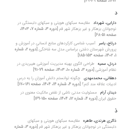
1402، صفحه 39-49]
د
دارابی، شهرداد
مقایسه سبک‏های هویتی و سبک‏های دلبستگی در
نوجوانان بزهکار و غیر بزهکار شهر قم
[دوره 3، شماره 7، 1403،
صفحه 51-68]
درتاج، یاسر
آسیب شناسی کارکردهای منابع انسانی در آموزش و
پرورش شهرستان دشتی براساس مدل سه شاخگی
[دوره 2، شماره
1، 1402، صفحه 153-185]
دردل، سمیه
طراحی الگوی بهینه مدیریت آموزشی هیبریدی در
نظام آموزشی
[دوره 3، شماره 10، 1403، صفحه 79-91]
دهقانی، محمدمهدی
چگونه توانستم دانش آموزان را به درس
ادبیات علاقه مند کنم؟
[دوره 4، شماره 14، 1404، صفحه 161-170]
دیدار، آرام
مسئولیت مدنی ناشی از نقض مالکیت معنوی در
حقوق ایران
[دوره 4، شماره 12، 1404، صفحه 150-169]
ذ
ذاکری هرندی، طاهره
مقایسه سبک‏های هویتی و سبک‏های
دلبستگی در نوجوانان بزهکار و غیر بزهکار شهر قم
[دوره 3، شماره