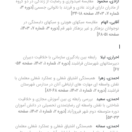
آزادی، محمود
مقایسۀ امیدواری و رضایت از زندگی در دو گروه
از مادران دارای فرزند عادی و فرزند با ناتوانی جسمی
[دوره 3،
شماره 7، 1403، صفحه 18-34]
آقایی، الهام
مقایسه سبک‏های هویتی و سبک‏های دلبستگی در
نوجوانان بزهکار و غیر بزهکار شهر قم
[دوره 3، شماره 7، 1403،
صفحه 51-68]
ا
احراری، لیلا
رابطه بین یادگیری سازمانی با خلاقیت دبیران
دبیرستانهای شهرستان فراشبند
[دوره 2، شماره 1، 1402، صفحه 54-
67]
احمدی، زهرا
همبستگی اشتیاق شغلی و عملکرد شغلی معلمان با
نقش واسطه ای مهارت های ارتباطی آنان در مدارس شهرستان
فراشبند
[دوره 2، شماره 1، 1402، صفحه 68-87]
احمدی، سعید
بررسی رابطه ی بین آموزش مجازی و خلاقیت
شناختی با نقش واسطه ای رضایتمندی تحصیلی در دانش آموزان
دوره متوسطه دوم شهر فیروزآباد
[دوره 2، شماره 1، 1402، صفحه
33-53]
احمدی، سمانه
همبستگی اشتیاق شغلی و عملکرد شغلی معلمان