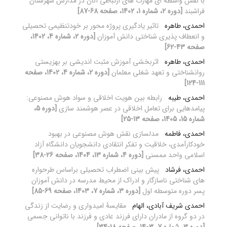
با نقش واسطه ای مهارت های ارتباطی آنان در مدارس شهرستان
فراشبند
[دوره 2، شماره 1، 1402، صفحه 68-87]
احمدی، طاهره
تاثیر یادگیری پروژه محور بر خودتنظیمی تحصیلی
و انعطاف پذیری شناختی دانش آموزان
[دوره 2، شماره 4، 1402،
صفحه 43-62]
احمدی، طاهره
اثربخشی آموزش مثبت اندیشی بر بهزیستی
روانشناختی و تعهد شغلی معلمان
[دوره 2، شماره 4، 1402، صفحه
111-124]
احمدی، طیبه
رابطه بین هویت اخلاقی و سواد هوش مصنوعی:
پیامدهایی برای تعامل اخلاقی در عصر هوشمند سازی
[دوره 5،
شماره 15، 1405، صفحه 13-25]
احمدی، فاطمه
مدلسازی نقش هوش مصنوعی در بهبود
خودکارآمدی، خلاقیت و تفکر انتقادی دانشجویان دانشگاه آزاد
اسلامی واحد ممسنی
[دوره 4، شماره 13، 1404، صفحه 26-38]
احمدی، فرشاد
پیش‏ بینی اضطراب تحصیلی براساس طرحواره
‏های شناختی ناسازگار و ادراک از محیط مدرسه در دانش ‏آموزان
پسر دوره متوسطه اول
[دوره 3، شماره 7، 1403، صفحه 69-85]
احمدی شریف آبادی، الهام
مقایسۀ امیدواری و رضایت از زندگی
در دو گروه از مادران دارای فرزند عادی و فرزند با ناتوانی جسمی