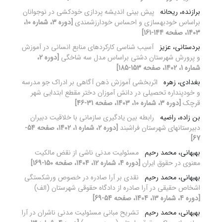
برازنده، ریحانه
پیش ‏بینی اندیشه‏ پردازی خودکشی در نوجوانان
براساس خودبهسازی و احساس خودارزشمندی
[دوره 3، شماره 10،
1403، صفحه 144-161]
بردستانی، عزیز
آسیب شناسی کارکردهای منابع انسانی در آموزش
و پرورش شهرستان دشتی براساس مدل سه شاخگی
[دوره 2،
شماره 1، 1402، صفحه 153-185]
بغدادی، زهره
اثربخشی آموزش ذهن ‏آگاهی بر ادراک جو مدرسه
و خودپنداره تحصیلی در دانش ‏آموزان دختر مقطع ابتدایی شهر
قرچک
[دوره 3، شماره 10، 1403، صفحه 31-46]
بن زاده، راضیه
رابطه بین یادگیری سازمانی با خلاقیت دبیران
دبیرستانهای شهرستان فراشبند
[دوره 2، شماره 1، 1402، صفحه 54-
67]
بهبهانی، محمد رحیم
مسئولیت مدنی ناشی از نقض مالکیت
معنوی در حقوق ایران
[دوره 4، شماره 12، 1404، صفحه 150-169]
بهبهانی، محمد رحیم
نقدی بر آرا صادره در خصوص ورشکستگی
اشخاص حقیقی در آرا صادره از دادگاه حقوقی شهرستان (الف)
[دوره 4، شماره 13، 1404، صفحه 54-69]
بهبهانی، محمد رحیم
تشریح مبانی مسئولیت مدنی ناشران در آرا