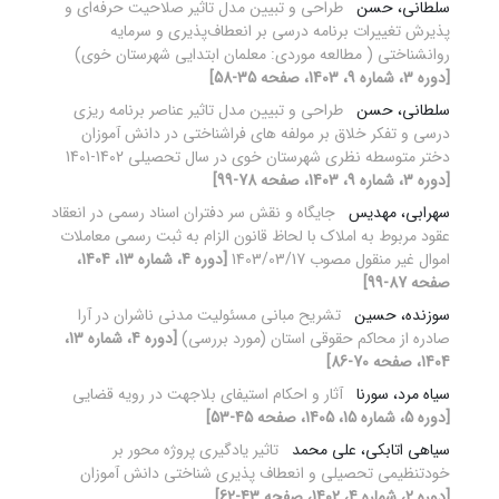
سلطانی، حسن
طراحی و تبیین مدل تاثیر صلاحیت حرفه‌ای و
پذیرش تغییرات برنامه درسی بر انعطاف‌پذیری و سرمایه
روانشناختی ( مطالعه موردی: معلمان ابتدایی شهرستان خوی)
[دوره 3، شماره 9، 1403، صفحه 35-58]
سلطانی، حسن
طراحی و تبیین مدل تاثیر عناصر برنامه ریزی
درسی و تفکر خلاق بر مولفه های فراشناختی در دانش آموزان
دختر متوسطه نظری شهرستان خوی در سال تحصیلی 1402-1401
[دوره 3، شماره 9، 1403، صفحه 78-99]
سهرابی، مهدیس
جایگاه و نقش سر دفتران اسناد رسمی در انعقاد
عقود مربوط به املاک با لحاظ قانون الزام به ثبت رسمی معاملات
اموال غیر منقول مصوب 1403/03/17
[دوره 4، شماره 13، 1404،
صفحه 87-99]
سوزنده، حسین
تشریح مبانی مسئولیت مدنی ناشران در آرا
صادره از محاکم حقوقی استان (مورد بررسی)
[دوره 4، شماره 13،
1404، صفحه 70-86]
سیاه مرد، سورنا
آثار و احکام استیفای بلاجهت در رویه قضایی
[دوره 5، شماره 15، 1405، صفحه 45-53]
سیاهی اتابکی، علی محمد
تاثیر یادگیری پروژه محور بر
خودتنظیمی تحصیلی و انعطاف پذیری شناختی دانش آموزان
[دوره 2، شماره 4، 1402، صفحه 43-62]