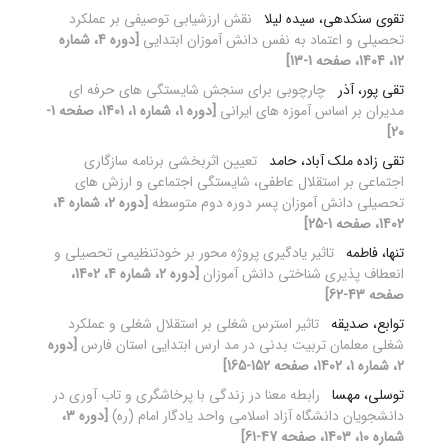
تقوی سنکدهی، سیده لیلا
نقش ارزشیابی توصیفی بر عملکرد
تحصیلی و اعتماد به نفس دانش آموزان ابتدایی
[دوره 4، شماره
12، 1404، صفحه 1-13]
تقی پور، آذر
چارچوبی برای سنجش شایستگی های حرفه ای
مدیران بر اساس آموزه های ایرانی
[دوره 1، شماره 1، 1401، صفحه 1-
20]
تقی زاده ملک آباد، حامد
تعیین اثربخشی برنامه سازگاری
اجتماعی بر استقلال عاطفی، شایستگی اجتماعی و ارزش های
تحصیلی دانش آموزان پسر دوره دوم متوسطه
[دوره 2، شماره 4،
1402، صفحه 1-25]
تنها، فاطمه
تاثیر یادگیری پروژه محور بر خودتنظیمی تحصیلی و
انعطاف پذیری شناختی دانش آموزان
[دوره 2، شماره 4، 1402،
صفحه 43-62]
توابع، صدیقه
تاثیر استرس شغلی بر استقلال شغلی و عملکرد
شغلی معلمان تربیت بدنی در مد ارس ابتدایی استان فارس
[دوره
2، شماره 1، 1402، صفحه 152-165]
توسلی، مهسا
رابطه معنا در زندگی با پرخاشگری و تاب‏ آوری در
دانشجویان دانشگاه آزاد اسلامی واحد یادگار امام (ره)
[دوره 3،
شماره 10، 1403، صفحه 47-61]