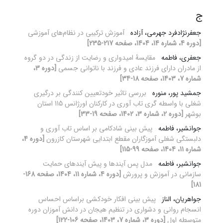
ج
جعفرنژادفرد جهرمی، آزاده
آموزش ترکیبی در نظام‌های آموزشی
[دوره 4، شماره 14، 1404، صفحه 217-235]
جعفری، فاطمه
مقایسۀ امیدواری و رضایت از زندگی در دو گروه
از مادران دارای فرزند عادی و فرزند با ناتوانی جسمی
[دوره 3،
شماره 7، 1403، صفحه 18-34]
جمشید پور، منوره
بررسی تاثیر خودتعیین کنندگی بر درگیری
شغلی با واسطه گری تاب آوری در کارکنان اورژانس 115 استان
بوشهر
[دوره 2، شماره 3، 1402، صفحه 19-33]
جوانشیر، فاطمه
پیش بینی شادکامی بر اساس تاب آوری و
دلبستگی شغلی آموزگاران مقطع ابتدایی شهرستان کازرون
[دوره 4،
شماره 11، 1404، صفحه 99-115]
جوانشیر، فاطمه
مدل پس آیندها و پیش آیندهای حمایت
سازمانی در آموزش و پرورش
[دوره 4، شماره 11، 1404، صفحه 168-
181]
جواهریان، الناز
پیش ‏بینی افکار خودکشی براساس احساس
انسجام روانی و دشواری در تنظیم هیجان در دانش ‏آموزان دوره
متوسطه اول
[دوره 3، شماره 7، 1403، صفحه 106-122]