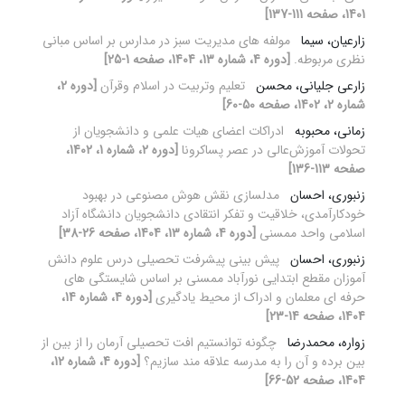
1401، صفحه 111-137]
زارعیان، سیما
مولفه های مدیریت سبز در مدارس بر اساس مبانی
نظری مربوطه.
[دوره 4، شماره 13، 1404، صفحه 1-25]
زارعی جلیانی، محسن
تعلیم وتربیت در اسلام وقرآن
[دوره 2،
شماره 2، 1402، صفحه 50-60]
زمانی، محبوبه
ادراکات اعضای هیات علمی و دانشجویان از
تحولات آموزش‌عالی در عصر پساکرونا
[دوره 2، شماره 1، 1402،
صفحه 113-136]
زنبوری، احسان
مدلسازی نقش هوش مصنوعی در بهبود
خودکارآمدی، خلاقیت و تفکر انتقادی دانشجویان دانشگاه آزاد
اسلامی واحد ممسنی
[دوره 4، شماره 13، 1404، صفحه 26-38]
زنبوری، احسان
پیش بینی پیشرفت تحصیلی درس علوم دانش
آموزان مقطع ابتدایی نورآباد ممسنی بر اساس شایستگی های
حرفه ای معلمان و ادراک از محیط یادگیری
[دوره 4، شماره 14،
1404، صفحه 14-23]
زواره، محمدرضا
چگونه توانستیم افت تحصیلی آرمان را از بین از
بین برده و آن را به مدرسه علاقه مند سازیم؟
[دوره 4، شماره 12،
1404، صفحه 52-66]