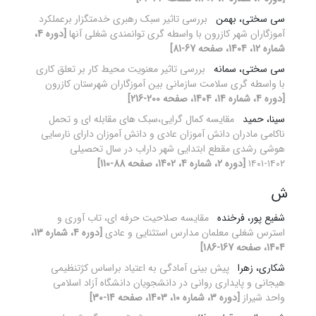
سی سختی، بهمن
بررسی تاثیر سبک رهبری خدمتگزار برعملکرد
آموزگاران شهر کازرون با واسطه گری توانمندی شغلی آنها
[دوره 4،
شماره 12، 1404، صفحه 67-81]
سی سختی، سمانه
بررسی تاثیر معنویت محیط کار بر تعلق کاری
با واسطه گری سلامت سازمانی بین آموزگاران شهرستان کازرون
[دوره 4، شماره 14، 1404، صفحه 200-216]
سینا، حمید
مقایسه کمال گرایی،سبک های مقابله ای و تحمل
ناکامی مادران دانش آموزان عادی و دانش آموزان دارای نارسایی
هوشی رشدی مقطع ابتدایی شهر داراب در سال تحصیلی
۱۴۰۲-۱۴۰۱
[دوره 2، شماره 4، 1402، صفحه 88-110]
ش
شفیع پور، فرخنده
مقایسه صلاحیت حرفه ای، تاب آوری و
استرس شغلی معلمان مدارس استثنایی و عادی
[دوره 4، شماره 13،
1404، صفحه 167-186]
شکاری، زهرا
پیش ‏بینی آمادگی به اعتیاد براساس کژتنظیمی
هیجانی و پایداری روانی در دانشجویان دانشگاه آزاد اسلامی
واحد شیراز
[دوره 3، شماره 10، 1403، صفحه 14-30]