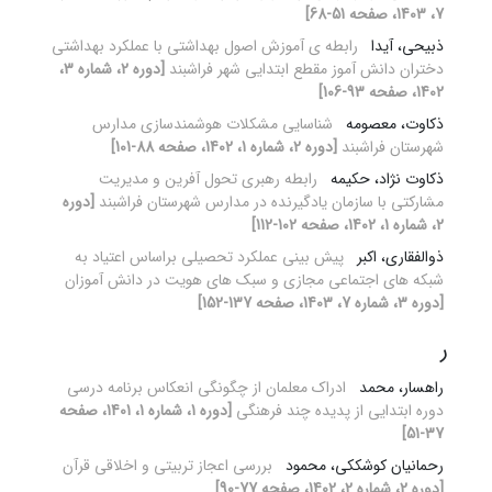
7، 1403، صفحه 51-68]
ذبیحی، آیدا
رابطه ی آموزش اصول بهداشتی با عملکرد بهداشتی
دختران دانش آموز مقطع ابتدایی شهر فراشبند
[دوره 2، شماره 3،
1402، صفحه 93-106]
ذکاوت، معصومه
شناسایی مشکلات هوشمندسازی مدارس
شهرستان فراشبند
[دوره 2، شماره 1، 1402، صفحه 88-101]
ذکاوت نژاد، حکیمه
رابطه رهبری تحول آفرین و مدیریت
مشارکتی با سازمان یادگیرنده در مدارس شهرستان فراشبند
[دوره
2، شماره 1، 1402، صفحه 102-112]
ذوالفقاری، اکبر
پیش‏ بینی عملکرد تحصیلی براساس اعتیاد به
شبکه‏ های اجتماعی مجازی و سبک‏ های هویت در دانش ‏آموزان
[دوره 3، شماره 7، 1403، صفحه 137-152]
ر
راهسار، محمد
ادراک معلمان از چگونگی انعکاس برنامه درسی
دوره ابتدایی از پدیده چند فرهنگی
[دوره 1، شماره 1، 1401، صفحه
37-51]
رحمانیان کوشککی، محمود
بررسی اعجاز تربیتی و اخلاقی قرآن
[دوره 2، شماره 2، 1402، صفحه 77-90]