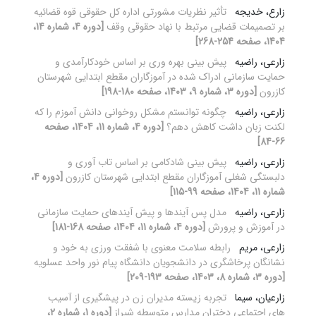
زارع، خدیجه
تأثیر نظریات مشورتی اداره کل حقوقی قوه قضائیه
بر تصمیمات قضایی مرتبط با نهاد حقوقی وقف
[دوره 4، شماره 14،
1404، صفحه 254-268]
زارعی، راضیه
پیش بینی بهره وری بر اساس خودکارآمدی و
حمایت سازمانی ادراک شده در آموزگاران مقطع ابتدایی شهرستان
کازرون
[دوره 3، شماره 9، 1403، صفحه 180-198]
زارعی، راضیه
چگونه توانستم مشکل روخوانی دانش آموزم را که
لکنت زبان داشت کاهش دهم؟
[دوره 4، شماره 11، 1404، صفحه
66-84]
زارعی، راضیه
پیش بینی شادکامی بر اساس تاب آوری و
دلبستگی شغلی آموزگاران مقطع ابتدایی شهرستان کازرون
[دوره 4،
شماره 11، 1404، صفحه 99-115]
زارعی، راضیه
مدل پس آیندها و پیش آیندهای حمایت سازمانی
در آموزش و پرورش
[دوره 4، شماره 11، 1404، صفحه 168-181]
زارعی، مریم
رابطه سلامت معنوی با شفقت ورزی به خود و
نشانگان پرخاشگری در دانشجویان دانشگاه پیام‏ نور واحد عسلویه
[دوره 3، شماره 8، 1403، صفحه 193-209]
زارعیان، سیما
تجربه زیسته مدیران زن در پیشگیری از آسیب
های اجتماعی دختران مدارس متوسطه شیراز
[دوره 1، شماره 2،