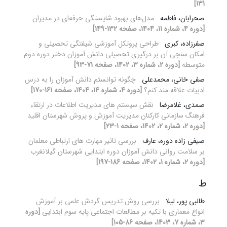
131]
صحرابان، فاطمه
مدل‌های بهبود شایستگی حرفه‌ای در مدیران
[دوره 4، شماره 11، 1404، صفحه 132-149]
صفرزاده، کبری
طراحی پروتکل آموزشی شیفتگی تحصیلی و
امکان سنجی آن بر درگیری تحصیلی دانش آموزان دختر دوره دوم
متوسطه
[دوره 2، شماره 3، 1402، صفحه 71-93]
صفی خانی، محمدعلی
چگونه توانستم دانش آموزان را به درس
ادبیات علاقه مند کنم؟
[دوره 4، شماره 14، 1404، صفحه 161-170]
صمدی، غلامرضا
نقش سیستم های مدیریت اطلاعات در ارتقاء
فرهنگ سازمانی کارکنان مدیریت آموزش و پروش شهرستان اقلید
[دوره 2، شماره 2، 1402، صفحه 1-23]
صیفی زاده دوره، عارف
بررسی تاثیر مهارت های ارتباطی معلمان
بر سلامت روانی دانش آموزان دوره ابتدایی شهرستان گیلانغرب
[دوره 2، شماره 1، 1402، صفحه 186-197]
ط
طالبی پور، لیلا
بررسی روش تدریس گردش علمی بر آموزش
انواع معماری با تکیه بر مطالعات اجتماعی پایه سوم ابتدایی
[دوره
3، شماره 7، 1403، صفحه 86-105]