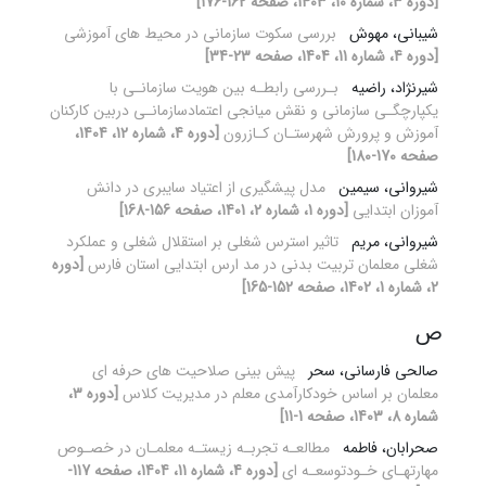
[دوره 3، شماره 10، 1403، صفحه 162-176]
شیبانی، مهوش
بررسی سکوت سازمانی در محیط های آموزشی
[دوره 4، شماره 11، 1404، صفحه 23-34]
شیرنژاد، راضیه
بـررسی رابطـه بین هویت سازمانـی با
یکپارچگـی سازمانی و نقش میانجی اعتمادسازمانـی دربین کارکنان
آموزش و پرورش شهرستـان کـازرون
[دوره 4، شماره 12، 1404،
صفحه 170-180]
شیروانی، سیمین
مدل پیشگیری از اعتیاد سایبری در دانش
آموزان ابتدایی
[دوره 1، شماره 2، 1401، صفحه 156-168]
شیروانی، مریم
تاثیر استرس شغلی بر استقلال شغلی و عملکرد
شغلی معلمان تربیت بدنی در مد ارس ابتدایی استان فارس
[دوره
2، شماره 1، 1402، صفحه 152-165]
ص
صالحی فارسانی، سحر
پیش بینی صلاحیت های حرفه ای
معلمان بر اساس خودکارآمدی معلم در مدیریت کلاس
[دوره 3،
شماره 8، 1403، صفحه 1-11]
صحرابان، فاطمه
مطالعـه تجربـه زیستـه معلمـان در خصـوص
مهارتهـای خـودتوسعـه ای
[دوره 4، شماره 11، 1404، صفحه 117-