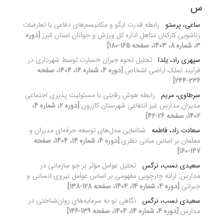
س
ساعی، پرستو
رابطه قدرت ایگو و مکانیسم‌های دفاعی با تعارضات
زناشویی کارکنان متاهل اداره کل ورزش و جوانان استان البرز
[دوره
3، شماره 8، 1403، صفحه 165-180]
سپهری راد، یلدا
تحلیل نحوه جبران خسارت توسط شهرداری در
فرآیند تملک اراضی اشخاص
[دوره 4، شماره 14، 1404، صفحه
236-244]
سرطاوی، مریم
رابطه هوش رقابتی با مسئولیت پذیری اجتماعی
مدیران مدارس غیر انتفاعی شهرستان کازرون
[دوره 2، شماره 4،
1402، صفحه 26-42]
سعادت راد، فاطمه
شناسایی مدل‌های توسعه حرفه‌ای مدیران و
معلمان بر اساس مبانی نظری
[دوره 4، شماره 14، 1404، صفحه
147-160]
سعیدی نسب، نرگس
تحلیل عوامل مؤثر بر جو سازمانی در
مدارس: ارائه چارچوبی مفهومی بر اساس عوامل نیروی انسانی و
جبرانی
[دوره 4، شماره 14، 1404، صفحه 128-138]
سعیدی نسب، نرگس
نگاهی نو به سرمایه‌های روان‌شناختی در
مدارس
[دوره 4، شماره 14، 1404، صفحه 139-146]