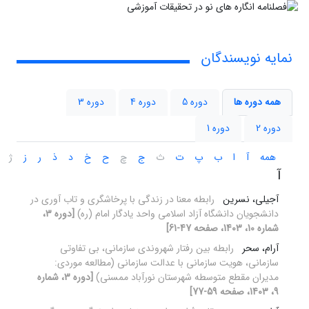
نمایه نویسندگان
همه دوره ها
دوره 5
دوره 4
دوره 3
دوره 2
دوره 1
همه
آ
ا
ب
پ
ت
ث
ج
چ
ح
خ
د
ذ
ر
ز
ژ
آ
آجیلی، نسرین
رابطه معنا در زندگی با پرخاشگری و تاب‏ آوری در
دانشجویان دانشگاه آزاد اسلامی واحد یادگار امام (ره)
[دوره 3،
شماره 10، 1403، صفحه 47-61]
آرام، سحر
رابطه بین رفتار شهروندی سازمانی، بی تفاوتی
سازمانی، هویت سازمانی با عدالت سازمانی (مطالعه موردی:
مدیران مقطع متوسطه شهرستان نورآباد ممسنی)
[دوره 3، شماره
9، 1403، صفحه 59-77]