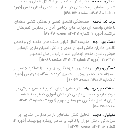
عریانی، سعیده
تاثیر استرس شغلی بر استقلال شغلی و عملکرد
شغلی معلمان تربیت بدنی در مد ارس ابتدایی استان فارس
[دوره
2، شماره 1، 1402، صفحه 152-165]
عزت نیا، فاطمه
همبستگی اشتیاق شغلی و عملکرد شغلی معلمان
با نقش واسطه ای مهارت های ارتباطی آنان در مدارس شهرستان
فراشبند
[دوره 2، شماره 1، 1402، صفحه 68-87]
عسکرپور، الهام
مقایسه کمال گرایی،سبک های مقابله ای و تحمل
ناکامی مادران دانش آموزان عادی و دانش آموزان دارای نارسایی
هوشی رشدی مقطع ابتدایی شهر داراب در سال تحصیلی
۱۴۰۲-۱۴۰۱
[دوره 2، شماره 4، 1402، صفحه 88-110]
عسگری، زهرا
رابطه بین هرزه نگاری اینترنتی با عملکرد جنسی و
انسجام خانواده در زوجین تحصیل کرده دانشگاه بندرعباس
[دوره
1، شماره 2، 1401، صفحه 67-82]
عفافت جهرمی، الهام
اثربخشی درمان یکپارچه حسی-حرکتی بر
خودپنداره و احساس تنهایی در دانش ‏آموزان دختر پایه ششم
دارای اختلال یادگیری شهرستان جهرم
[دوره 3، شماره 7، 1403،
صفحه 35-50]
عفیفیان، مجید
تحلیل نقش فضاهای باز در مدارس ابتدایی بر
سرزندگی دانش‌آموزان با تأکید بر عناصر رویکرد بیوفیلیک
[دوره 3،
شماره 10، 1403، صفحه 92-112]