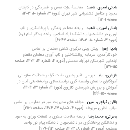
بابائی امیری، ناهید
مقایسۀ عزت نفس و افسردگی در کارکنان
مجرد و متأهل کشتیرانی شهر تهران
[دوره 3، شماره 10، 1403،
صفحه 1-13]
بابائی امیری، ناهید
رابطه معنا در زندگی با پرخاشگری و تاب‏
آوری در دانشجویان دانشگاه آزاد اسلامی واحد یادگار امام (ره)
[دوره 3، شماره 10، 1403، صفحه 47-61]
بادپا، زهرا
پیش بینی درگیری شغلی معلمان بر اساس
خودکارآمدی، سرمایه روانشناختی و تاب آوری معلمان مقطع
ابتدایی شهرستان نورآباد ممسنی
[دوره 4، شماره 14، 1404، صفحه
115-127]
بازیاری، لیلا
بررسی تاثیر رهبری مثبت گرا بر خلاقیت سازمانی
آموزگاران با نقش واسطه گری توانمندسازی روانشناختی آنان در
آموزش و پرورش شهرستان کازرون
[دوره 4، شماره 13، 1404،
صفحه 150-166]
باقری کراچی، امین
مولفه های مدیریت سبز در مدارس بر اساس
مبانی نظری مربوطه.
[دوره 4، شماره 13، 1404، صفحه 1-25]
بحرانی، محمدرضا
رابطه سلامت معنوی با شفقت ورزی به خود
و نشانگان پرخاشگری در دانشجویان دانشگاه پیام‏ نور واحد
عسلویه
[دوره 3، شماره 8، 1403، صفحه 193-209]