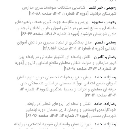
رحیمی، خیر النسا
شناسایی مشکلات هوشمندسازی مدارس
شهرستان فراشبند
[دوره 2، شماره 1، 1402، صفحه 88-101]
رحیمی، محبوبه
بررسی و مقایسه جهت گیری هدف، راهبردهای
مقابله ای و منابع استرس در دانش آموزان دارای اختلال توجه و
عادی شهرستان فراشبند
[دوره 1، شماره 2، 1401، صفحه 42-66]
رستمی، اعظم
مدل پیشگیری از اعتیاد سایبری در دانش آموزان
ابتدایی
[دوره 1، شماره 2، 1401، صفحه 156-168]
رضائی، کامران
نقش واسطه ای اشتیاق سازمانی در رابطه بین
غرور سازمانی و منزلت شغلی معلمان مقطع ابتدایی کازرون
[دوره
3، شماره 8، 1403، صفحه 90-108]
رضازاده، حامد
پیش بینی پیشرفت تحصیلی درس علوم دانش
آموزان مقطع ابتدایی نورآباد ممسنی بر اساس شایستگی های
حرفه ای معلمان و ادراک از محیط یادگیری
[دوره 4، شماره 14،
1404، صفحه 14-23]
رضازاده، حامد
نقش واسطه ای آرزوهای شغلی در رابطه
خودکارآمدی اجتماعی و وجدان کاری معلمان دوره ابتدایی
شهرستان ممسنی
[دوره 4، شماره 14، 1404، صفحه 76-89]
رضازاده، حامد
بررسی نقش واسطه ای سرمایه اجتماعی بر رابطه