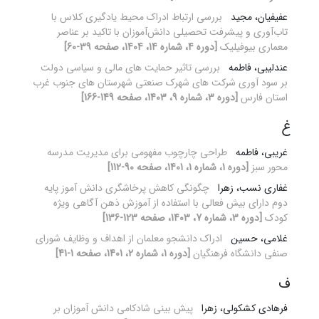
عفیفیان، مجید
بررسی ارتباط ادراک محیط یادگیری کلاس با
تاب‌آوری و پیشرفت تحصیلی دانش‌آموزان با تاکید بر عناصر
معماری بیوفیلیک
[دوره 4، شماره 14، 1404، صفحه 39-60]
عندلیبی، فاطمه
بررسی تاثیر حمایت های مالی و سیاسی دولت
بر سود آوری شرکت های شهرک صنعتی شهرستان های جنوب غرب
استان فارس
[دوره 3، شماره 9، 1403، صفحه 149-166]
غ
غریبی، فاطمه
طراحی چارچوب مفهومی برای مدیریت مدرسه
محور سبز
[دوره 1، شماره 1، 1401، صفحه 90-112]
غفاری نسب، زهرا
چگونگی کاهش پرخاشگری دانش ‏آموز پایه
دوم دارای بیش ‏فعالی با استفاده از آموزش ذهن‏ آگاهی ویژه
کودک
[دوره 3، شماره 7، 1403، صفحه 123-136]
غلامی، حسین
ادراک دانشجو معلمان از اهداف و وظایف شورای
صنفی دانشگاه فرهنگیان
[دوره 1، شماره 2، 1401، صفحه 1-41]
ف
فرهادی کشکولی، زهرا
پیش بینی شادکامی دانش آموزان بر