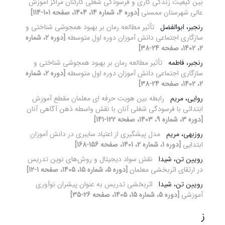
بین کیفیت زندگی کاری و فرسودگی شغلی کارکنان مراکز آموزش
عالی شهرستان ممسنی
[دوره 4، شماره 14، 1404، صفحه 101-114]
رنجبر، ابوالفضل
تأثیر مطالعه رمان بر بهبود همجوشی شناختی و
سازگاری اجتماعی دانش آموزان دوره اول متوسطه
[دوره 2، شماره
2، 1402، صفحه 24-38]
رنجبر، فاطمه
تأثیر مطالعه رمان بر بهبود همجوشی شناختی و
سازگاری اجتماعی دانش آموزان دوره اول متوسطه
[دوره 2، شماره
2، 1402، صفحه 24-38]
روایی، مریم
رابطه بین هویت حرفه ای معلمان مقطع آموزش
ابتدائی با فرسودگی شغلی آنان با نقش واسطه ذهن آگاهی آنان
[دوره 3، شماره 9، 1403، صفحه 122-141]
روزبهی، مریم
مدل پیشگیری از اعتیاد سایبری در دانش آموزان
ابتدایی
[دوره 1، شماره 2، 1401، صفحه 156-168]
رویین تن، شیدا
نقش سواد دیجیتال و روش‌های نوین تدریس
در ارتقای اثربخشی معلمان
[دوره 5، شماره 15، 1405، صفحه 1-12]
رویین تن، شیدا
اثربخشی تدریس به عنوان پیشران نوآوری
آموزشی
[دوره 5، شماره 15، 1405، صفحه 26-35]
ز