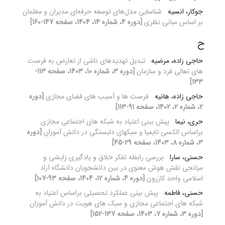
جوکار، انسیه
شناسایی مدل‌های توسعه حرفه‌ای مدیران و معلمان
بر اساس مبانی نظری
[دوره 4، شماره 14، 1404، صفحه 147-160]
ح
حاجی زاده، مرضیه
تبدیل تهدیدهای ناشی از تعارض به فرصت
های تعالی فرد و سازمان
[دوره 3، شماره 10، 1403، صفحه 113-
133]
حاجی زاده، هانیه
فرصت ها و آسیب های فضای مجازی
[دوره
2، شماره 2، 1402، صفحه 91-113]
حری، نیما
پیش ‏بینی اعتیاد به شبکه ‏های اجتماعی مجازی
براساس الکسی تایمیا و سبک‏های دلبستگی در دانش ‏آموزان
[دوره
3، شماره 8، 1403، صفحه 29-45]
حسنی، سارا
بررسی رابطه تفکر خلاق و یادگیری زایشی و
میانجی نقش هوش معنوی در بین دانشجویان دانشگاه آزاد
اسلامی واحد کازرون
[دوره 4، شماره 12، 1404، صفحه 93-107]
حسنی، فاطمه
پیش‏ بینی عملکرد تحصیلی براساس اعتیاد به
شبکه‏ های اجتماعی مجازی و سبک‏ های هویت در دانش ‏آموزان
[دوره 3، شماره 7، 1403، صفحه 137-152]