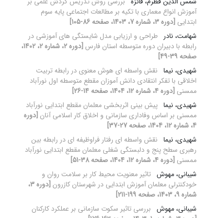
شمس الدین قطرم، فائزه
بررسی روش تدریس گردش علمی بر
آموزش انواع معماری با تکیه بر مطالعات اجتماعی پایه سوم
ابتدایی
[دوره 3، شماره 7، 1403، صفحه 86-105]
شهامت، نادر
طراحی و ارزیابی مدل شایستگی های آموزشی در
رابطه با دبیران دوره متوسطه استان فارس
[دوره 2، شماره 2، 1402،
صفحه 39-49]
شهیدی، نیما
نقش واسطه ای هوش معنوی در رابطه تربیت
اخلاقی با تفکر انتقادی دانش آموزان مقطع متوسطه اول نورآباد
ممسنی
[دوره 4، شماره 12، 1404، صفحه 14-26]
شهیدی، نیما
پیش بینی اثربخشی معلمان مقطع ابتدایی نورآباد
ممسنی بر اساس وفاداری سازمانی و اخلاق کار اسلامی آنان
[دوره
4، شماره 12، 1404، صفحه 27-37]
شهیدی، نیما
نقش واسطه ای رفتار فراوظیفه ای در رابطه بین
رهبری سطح پنج و دلبستگی شغلی معلمان مقطع ابتدایی نورآباد
ممسنی
[دوره 4، شماره 12، 1404، صفحه 38-51]
شیبانی، مهوش
تاثیر معنویت محیط کار بر سلامت روان و
خودکنترلی معلمان آموزش ابتدایی در شهرستان کازرون
[دوره 3،
شماره 9، 1403، صفحه 199-211]
شیبانی، مهوش
بررسی تاثیر سکوت سازمانی بر عملکرد کارکنان