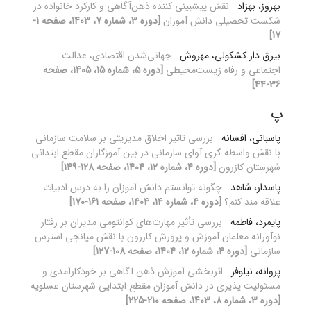
بهروز، بهزاد
نقش پیش‏بینی کننده ذهن‌آگاهی و کارکرد خانواده در
شکست تحصیلی دانش‏ آموزان
[دوره 3، شماره 7، 1403، صفحه 1-
17]
بیرق دار کشکولی، مهروش
جهانی‌شدن اقتصادی، عدالت
اجتماعی و رفاه زیست‌محیطی
[دوره 5، شماره 15، 1405، صفحه
36-44]
پ
پاسبانی، افسانه
بررسی تاثیر اخلاق مدیریتی بر سلامت سازمانی
با نقش واسطه گری آوای سازمانی در بین آموزگاران مقطع ابتدائی
شهرستان کازرون
[دوره 4، شماره 12، 1404، صفحه 128-149]
پاسدار، شاهد
چگونه توانستم دانش آموزان را به درس ادبیات
علاقه مند کنم؟
[دوره 4، شماره 14، 1404، صفحه 161-170]
پایمرد، فاطمه
بررسی تأثیر مهارت‌های کوانتومی مدیران بر رفتار
نوآورانه معلمان آموزش و پرورش کازرون با نقش میانجی استرس
سازمانی
[دوره 4، شماره 12، 1404، صفحه 108-127]
پروانه، نیلوفر
اثربخشی آموزش ذهن‏ آگاهی بر خودکارآمدی و
مسئولیت ‏پذیری در دانش ‏آموزان مقطع ابتدایی شهرستان عسلویه
[دوره 3، شماره 8، 1403، صفحه 210-225]