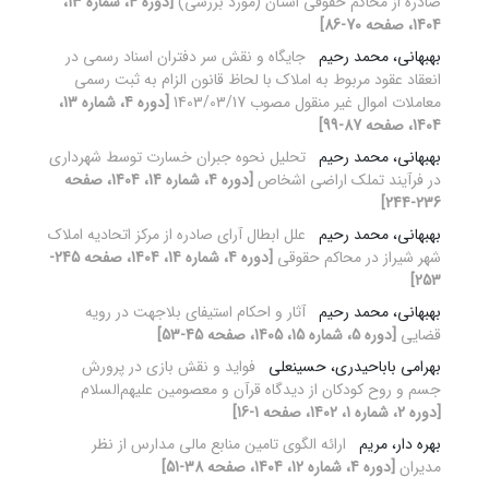
صادره از محاکم حقوقی استان (مورد بررسی)
[دوره 4، شماره 13،
1404، صفحه 70-86]
بهبهانی، محمد رحیم
جایگاه و نقش سر دفتران اسناد رسمی در
انعقاد عقود مربوط به املاک با لحاظ قانون الزام به ثبت رسمی
معاملات اموال غیر منقول مصوب 1403/03/17
[دوره 4، شماره 13،
1404، صفحه 87-99]
بهبهانی، محمد رحیم
تحلیل نحوه جبران خسارت توسط شهرداری
در فرآیند تملک اراضی اشخاص
[دوره 4، شماره 14، 1404، صفحه
236-244]
بهبهانی، محمد رحیم
علل ابطال آرای صادره از مرکز اتحادیه املاک
شهر شیراز در محاکم حقوقی
[دوره 4، شماره 14، 1404، صفحه 245-
253]
بهبهانی، محمد رحیم
آثار و احکام استیفای بلاجهت در رویه
قضایی
[دوره 5، شماره 15، 1405، صفحه 45-53]
بهرامی باباحیدری، حسینعلی
فواید و نقش بازی در پرورش
جسم و روح کودکان از دیدگاه قرآن و معصومین علیهم‌السلام
[دوره 2، شماره 1، 1402، صفحه 1-16]
بهره دار، مریم
ارائه الگوی تامین منابع مالی مدارس از نظر
مدیران
[دوره 4، شماره 12، 1404، صفحه 38-51]