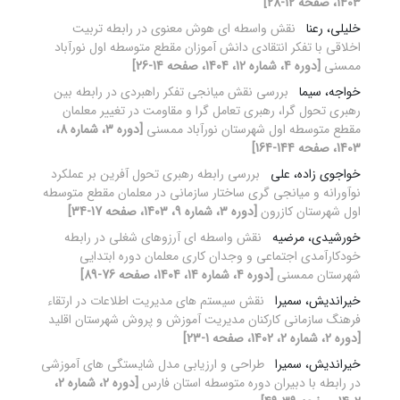
1403، صفحه 12-28]
خلیلی، رعنا
نقش واسطه ای هوش معنوی در رابطه تربیت
اخلاقی با تفکر انتقادی دانش آموزان مقطع متوسطه اول نورآباد
ممسنی
[دوره 4، شماره 12، 1404، صفحه 14-26]
خواجه، سیما
بررسی نقش میانجی تفکر راهبردی در رابطه بین
رهبری تحول گرا، رهبری تعامل گرا و مقاومت در تغییر معلمان
مقطع متوسطه اول شهرستان نورآباد ممسنی
[دوره 3، شماره 8،
1403، صفحه 144-164]
خواجوی زاده، علی
بررسی رابطه رهبری تحول آفرین بر عملکرد
نوآورانه و میانجی گری ساختار سازمانی در معلمان مقطع متوسطه
اول شهرستان کازرون
[دوره 3، شماره 9، 1403، صفحه 17-34]
خورشیدی، مرضیه
نقش واسطه ای آرزوهای شغلی در رابطه
خودکارآمدی اجتماعی و وجدان کاری معلمان دوره ابتدایی
شهرستان ممسنی
[دوره 4، شماره 14، 1404، صفحه 76-89]
خیراندیش، سمیرا
نقش سیستم های مدیریت اطلاعات در ارتقاء
فرهنگ سازمانی کارکنان مدیریت آموزش و پروش شهرستان اقلید
[دوره 2، شماره 2، 1402، صفحه 1-23]
خیراندیش، سمیرا
طراحی و ارزیابی مدل شایستگی های آموزشی
در رابطه با دبیران دوره متوسطه استان فارس
[دوره 2، شماره 2،