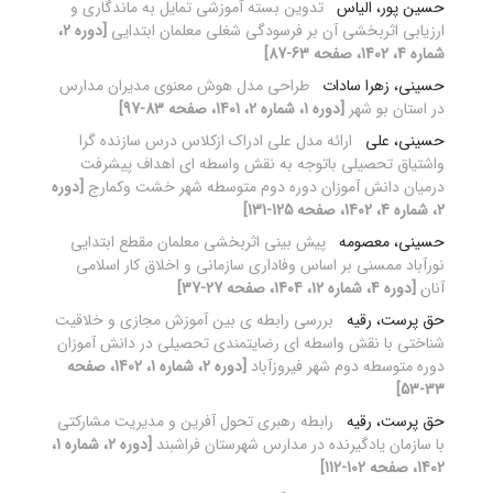
حسین پور، الیاس
تدوین بسته آموزشی تمایل به ماندگاری و
ارزیابی اثربخشی آن بر فرسودگی شغلی معلمان ابتدایی
[دوره 2،
شماره 4، 1402، صفحه 63-87]
حسینی، زهرا سادات
طراحی مدل هوش معنوی مدیران مدارس
در استان بو شهر
[دوره 1، شماره 2، 1401، صفحه 83-97]
حسینی، علی
ارائه مدل علی ادراک ازکلاس درس سازنده گرا
واشتیاق تحصیلی باتوجه به نقش واسطه ای اهداف پیشرفت
درمیان دانش آموزان دوره دوم متوسطه شهر خشت وکمارج
[دوره
2، شماره 4، 1402، صفحه 125-131]
حسینی، معصومه
پیش بینی اثربخشی معلمان مقطع ابتدایی
نورآباد ممسنی بر اساس وفاداری سازمانی و اخلاق کار اسلامی
آنان
[دوره 4، شماره 12، 1404، صفحه 27-37]
حق پرست، رقیه
بررسی رابطه ی بین آموزش مجازی و خلاقیت
شناختی با نقش واسطه ای رضایتمندی تحصیلی در دانش آموزان
دوره متوسطه دوم شهر فیروزآباد
[دوره 2، شماره 1، 1402، صفحه
33-53]
حق پرست، رقیه
رابطه رهبری تحول آفرین و مدیریت مشارکتی
با سازمان یادگیرنده در مدارس شهرستان فراشبند
[دوره 2، شماره 1،
1402، صفحه 102-112]