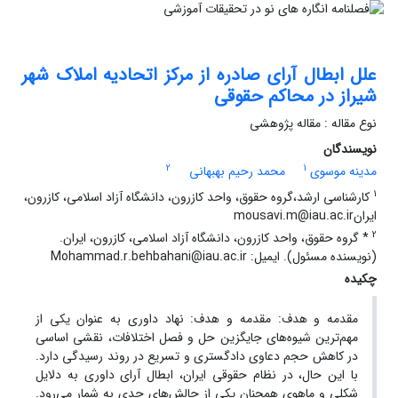
علل ابطال آرای صادره از مرکز اتحادیه املاک شهر
شیراز در محاکم حقوقی
نوع مقاله : مقاله پژوهشی
نویسندگان
2
1
مدینه موسوی
محمد رحیم بهبهانی
1
کارشناسی ارشد،گروه حقوق، واحد کازرون، دانشگاه آزاد اسلامی، کازرون،
ایرانmousavi.m@iau.ac.ir
2
* گروه حقوق، واحد کازرون، دانشگاه آزاد اسلامی، کازرون، ایران.
(نویسنده مسئول). ایمیل: Mohammad.r.behbahani@iau.ac.ir
چکیده
مقدمه و هدف: مقدمه و هدف: نهاد داوری به عنوان یکی از
مهم‌ترین شیوه‌های جایگزین حل و فصل اختلافات، نقشی اساسی
در کاهش حجم دعاوی دادگستری و تسریع در روند رسیدگی دارد.
با این حال، در نظام حقوقی ایران، ابطال آرای داوری به دلایل
شکلی و ماهوی همچنان یکی از چالش‌های جدی به شمار می‌رود.