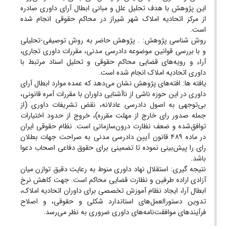
این پژوهش با هدف تحلیل علل و مبانی ابطال آرای داوری صادره
از مرکز اتحادیه املاک شهر شیراز در محاکم حقوقی انجام شده
است.
روش شناسی پژوهش: . پژوهش حاضر به روش توصیفی-تحلیلی
و با بررسی قوانین موضوعه دادرسی مدنی، مقررات داوری تجاری،
آراء و رویه‌های قضایی محاکم حقوقی و تحلیل اسناد مرتبط با
داوری اتحادیه املاک انجام شده است.
یافته ها: افته‌های پژوهش نشان می‌دهد که عمده موارد ابطال آرای
داوری در این حوزه ناشی از ناآشنایی داوران با مقررات آمره قانونی،
بی‌توجهی به اصول دادرسی عادلانه، نقض تشریفات داوری (از
جمله صدور رای خارج از مهلت مقرره)، خروج از حدود اختیارات
توافق‌شده و ضعف نظارت درون‌سازمانی است. نظام حقوقی ایران
در ماده ۴۸۹ قانون آیین دادرسی مدنی به صراحت جهات بطلان
رای را پیش‌بینی نموده تا تضمینی برای حقوق دفاعی اصحاب دعوا
باشد.
نتیجه گیری: استقلال نهاد داوری منوط به رعایت دقیق توازن میان
آزادی اراده طرفین و نظارت قضایی محاکم است. جهت کاهش نرخ
ابطال آرا، ایجاد نظام آموزش تخصصی برای داوران اتحادیه املاک،
تدوین دستورالعمل‌های استاندارد شکلی و حقوقی، و اصلاح
فرآیندهای موافقت‌نامه‌های داوری ضروری به نظر می‌رسد.